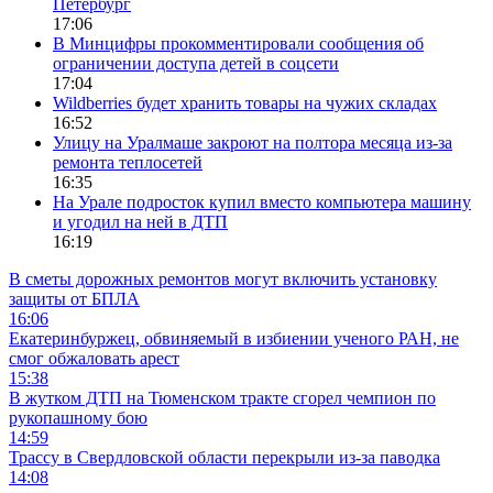
Петербург
17:06
В Минцифры прокомментировали сообщения об
ограничении доступа детей в соцсети
17:04
Wildberries будет хранить товары на чужих складах
16:52
Улицу на Уралмаше закроют на полтора месяца из-за
ремонта теплосетей
16:35
На Урале подросток купил вместо компьютера машину
и угодил на ней в ДТП
16:19
В сметы дорожных ремонтов могут включить установку
защиты от БПЛА
16:06
Екатеринбуржец, обвиняемый в избиении ученого РАН, не
смог обжаловать арест
15:38
В жутком ДТП на Тюменском тракте сгорел чемпион по
рукопашному бою
14:59
Трассу в Свердловской области перекрыли из-за паводка
14:08