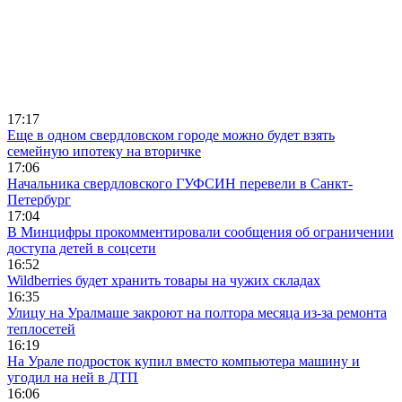
17:17
Еще в одном свердловском городе можно будет взять
семейную ипотеку на вторичке
17:06
Начальника свердловского ГУФСИН перевели в Санкт-
Петербург
17:04
В Минцифры прокомментировали сообщения об ограничении
доступа детей в соцсети
16:52
Wildberries будет хранить товары на чужих складах
16:35
Улицу на Уралмаше закроют на полтора месяца из-за ремонта
теплосетей
16:19
На Урале подросток купил вместо компьютера машину и
угодил на ней в ДТП
16:06