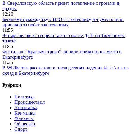
В Свердловскую область придет потепление с грозами и
градом
12:20
Бывшему руководству СИЗО-1 Екатеринбурга ужесточили
приговор за побег заключенных
11:55
Четыре человека сгорели заживо после ДТП на Тюменском
тракте
11:45
Фестиваль "Красная строка" лишили привычного места в
Екатеринбурге
11:25
В Wildberries рассказали о последствиях падения БПЛА на на
склад в Екатеринбурге
Рубрики
Политика
Происшествия
Экономика
Криминал
Финансы
Общество
Спорт