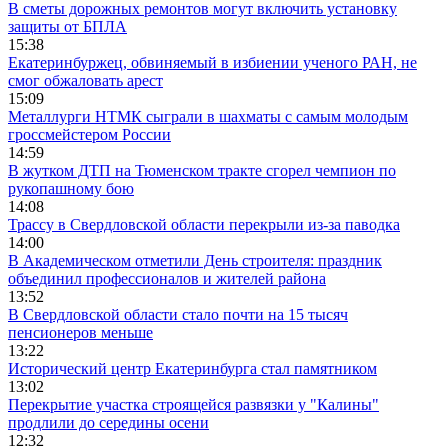
В сметы дорожных ремонтов могут включить установку
защиты от БПЛА
15:38
Екатеринбуржец, обвиняемый в избиении ученого РАН, не
смог обжаловать арест
15:09
Металлурги НТМК сыграли в шахматы с самым молодым
гроссмейстером России
14:59
В жутком ДТП на Тюменском тракте сгорел чемпион по
рукопашному бою
14:08
Трассу в Свердловской области перекрыли из-за паводка
14:00
В Академическом отметили День строителя: праздник
объединил профессионалов и жителей района
13:52
В Свердловской области стало почти на 15 тысяч
пенсионеров меньше
13:22
Исторический центр Екатеринбурга стал памятником
13:02
Перекрытие участка строящейся развязки у "Калины"
продлили до середины осени
12:32