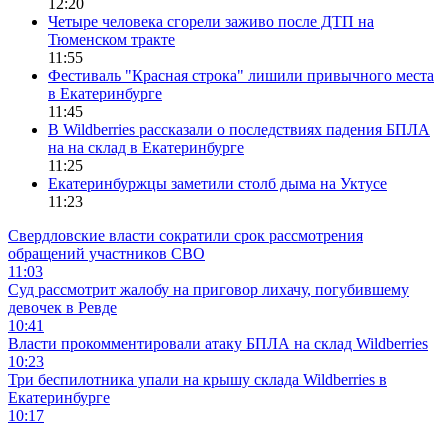
12:20
Четыре человека сгорели заживо после ДТП на
Тюменском тракте
11:55
Фестиваль "Красная строка" лишили привычного места
в Екатеринбурге
11:45
В Wildberries рассказали о последствиях падения БПЛА
на на склад в Екатеринбурге
11:25
Екатеринбуржцы заметили столб дыма на Уктусе
11:23
Свердловские власти сократили срок рассмотрения
обращений участников СВО
11:03
Суд рассмотрит жалобу на приговор лихачу, погубившему
девочек в Ревде
10:41
Власти прокомментировали атаку БПЛА на склад Wildberries
10:23
Три беспилотника упали на крышу склада Wildberries в
Екатеринбурге
10:17