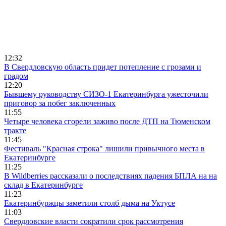
12:32
В Свердловскую область придет потепление с грозами и
градом
12:20
Бывшему руководству СИЗО-1 Екатеринбурга ужесточили
приговор за побег заключенных
11:55
Четыре человека сгорели заживо после ДТП на Тюменском
тракте
11:45
Фестиваль "Красная строка" лишили привычного места в
Екатеринбурге
11:25
В Wildberries рассказали о последствиях падения БПЛА на на
склад в Екатеринбурге
11:23
Екатеринбуржцы заметили столб дыма на Уктусе
11:03
Свердловские власти сократили срок рассмотрения