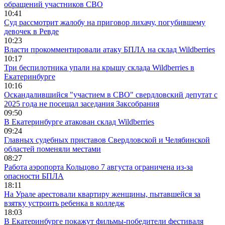
обращений участников СВО
10:41
Суд рассмотрит жалобу на приговор лихачу, погубившему
девочек в Ревде
10:23
Власти прокомментировали атаку БПЛА на склад Wildberries
10:17
Три беспилотника упали на крышу склада Wildberries в
Екатеринбурге
10:16
Оскандалившийся "участием в СВО" свердловский депутат с
2025 года не посещал заседания Заксобрания
09:50
В Екатеринбурге атакован склад Wildberries
09:24
Главных судебных приставов Свердловской и Челябинской
областей поменяли местами
08:27
Работа аэропорта Кольцово 7 августа ограничена из-за
опасности БПЛА
18:11
На Урале арестовали квартиру женщины, пытавшейся за
взятку устроить ребенка в колледж
18:03
В Екатеринбурге покажут фильмы-победители фестиваля