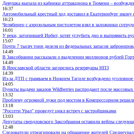
Девушка выпала из кабинки аттракциона в Тюмени – возбужде
16:37
Автомобильный крестный ход доставил в Екатеринбург икону
16:23
Челябинец с аэрозольным пистолетом взял в заложники сотруд
16:01
У реки, затопившей Ирбит, хотят углубить дно и выпрямить ру
15:07
Почти 7 тысяч тонн дизеля из федеральных запасов заброниров
14:49
В Заксобрании рассказали о выделении миллионов рублей Гор
14:49
В Ярославской области загорелись резервуары НПЗ
14:39
Из-за ДТП с трамваем в Нижнем Тагиле возбуждено уголовное 
14:05
Пункты выдачи заказов Wildberries распродают после массовых
13:32
Проблему огромной лужи под мостом в Компрессорном решили
13:18
"Россети Урал" проведут цикл встреч с застройщиками
13:03
Депутаты свердловского Заксобрания оставили вейпы следующ
12:48
Следователи отреагировали на обращение жителей Среднеураль