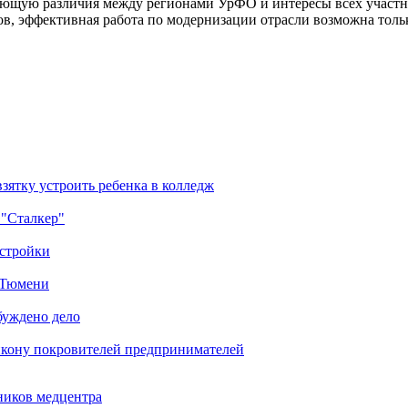
ющую различия между регионами УрФО и интересы всех участни
в, эффективная работа по модернизации отрасли возможна толь
зятку устроить ребенка в колледж
 "Сталкер"
остройки
в Тюмени
буждено дело
икону покровителей предпринимателей
ников медцентра