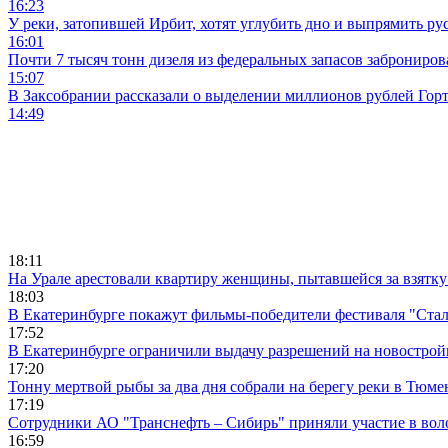
16:23
У реки, затопившей Ирбит, хотят углубить дно и выпрямить ру
16:01
Почти 7 тысяч тонн дизеля из федеральных запасов заброниров
15:07
В Заксобрании рассказали о выделении миллионов рублей Гор
14:49
18:11
На Урале арестовали квартиру женщины, пытавшейся за взятку
18:03
В Екатеринбурге покажут фильмы-победители фестиваля "Ста
17:52
В Екатеринбурге ограничили выдачу разрешений на новострой
17:20
Тонну мертвой рыбы за два дня собрали на берегу реки в Тюме
17:19
Сотрудники АО "Транснефть – Сибирь" приняли участие в вол
16:59