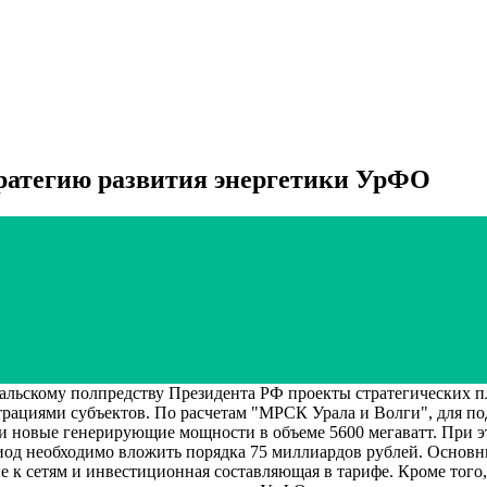
ратегию развития энергетики УрФО
скому полпредству Президента РФ проекты стратегических пл
страциями субъектов. По расчетам "МРСК Урала и Волги", для 
сти новые генерирующие мощности в объеме 5600 мегаватт. При 
период необходимо вложить порядка 75 миллиардов рублей. Осн
е к сетям и инвестиционная составляющая в тарифе. Кроме тог