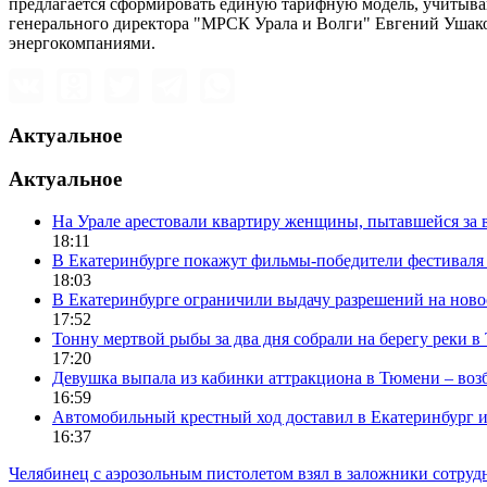
предлагается сформировать единую тарифную модель, учитыва
генерального директора "МРСК Урала и Волги" Евгений Ушако
энергокомпаниями.
Актуальное
Актуальное
На Урале арестовали квартиру женщины, пытавшейся за в
18:11
В Екатеринбурге покажут фильмы-победители фестиваля
18:03
В Екатеринбурге ограничили выдачу разрешений на нов
17:52
Тонну мертвой рыбы за два дня собрали на берегу реки 
17:20
Девушка выпала из кабинки аттракциона в Тюмени – воз
16:59
Автомобильный крестный ход доставил в Екатеринбург 
16:37
Челябинец с аэрозольным пистолетом взял в заложники сотруд