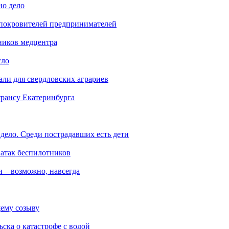
но дело
 покровителей предпринимателей
ников медцентра
сло
али для свердловских аграриев
трансу Екатеринбурга
дело. Среди пострадавших есть дети
 атак беспилотников
 – возможно, навсегда
ему созыву
ска о катастрофе с водой