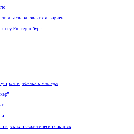
сло
али для свердловских аграриев
трансу Екатеринбурга
 устроить ребенка в колледж
лкер"
ки
ни
онтерских и экологических акциях