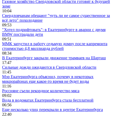
Газовое хозяйство Свердловской области готовят к будущей
зиме
10:04
Свердловчанам обещают "чуть ли не самое существенное за
всё лето" похолодание
09:53
"Хотел подрифтовать": в Екатеринбурге в аварии с двумя
BMW пострадали дети
09:51
ММК запустил в работу седьмую домну после капремонта
стоимостью 4,8 миллиарда рублей
08:34
В Екатеринбурге закрыли движение трамваев на Шарташ
17:47
Сильные дожди ожидаются в Свердловской области
11:45
Мэр Екатеринбурга объяснил, почему в некоторых
микрорайонах еще какое-то время не будет воды
11:16
Россияне съели рекордное количество мяса
09:02
Вода в водоматах Екатеринбурга стала бесплатной
06:56
Еще несколько улиц перекрыли в центре Екатеринбурга
22:40