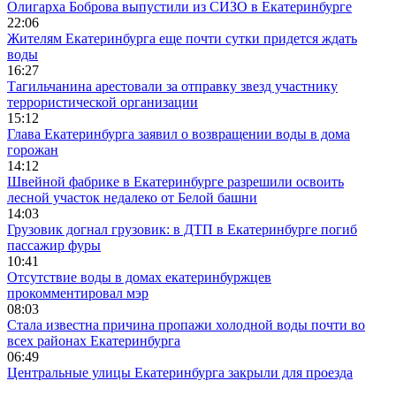
Олигарха Боброва выпустили из СИЗО в Екатеринбурге
22:06
Жителям Екатеринбурга еще почти сутки придется ждать
воды
16:27
Тагильчанина арестовали за отправку звезд участнику
террористической организации
15:12
Глава Екатеринбурга заявил о возвращении воды в дома
горожан
14:12
Швейной фабрике в Екатеринбурге разрешили освоить
лесной участок недалеко от Белой башни
14:03
Грузовик догнал грузовик: в ДТП в Екатеринбурге погиб
пассажир фуры
10:41
Отсутствие воды в домах екатеринбуржцев
прокомментировал мэр
08:03
Стала известна причина пропажи холодной воды почти во
всех районах Екатеринбурга
06:49
Центральные улицы Екатеринбурга закрыли для проезда