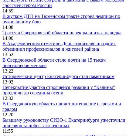
гроссмейстером России
14:59
В жутком ДТП на Тюменском тракте сгорел чемпион по
рукопашному бою
14:08
Трассу в Свердловской области перекрыли из-за паводка
14:00
В Академическом отметили День строителя: праздник
объединил профессионалов и жителей района
13:52
В Свердловской области стало почти на 15 тысяч
пенсионеров меньше
13:22
Исторический центр Екатеринбурга стал памятником
13:02
Перекрытие участка строящейся развязки у "Калины"
продлили до середины осени
12:32
В Свердловскую область придет потепление с грозами и
градом
12:20
Бывшему руководству СИЗО-1 Екатеринбурга ужесточили
приговор за побег заключенных
11:55