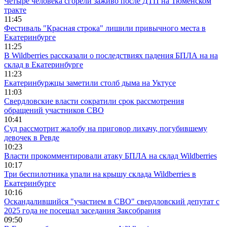
Четыре человека сгорели заживо после ДТП на Тюменском
тракте
11:45
Фестиваль "Красная строка" лишили привычного места в
Екатеринбурге
11:25
В Wildberries рассказали о последствиях падения БПЛА на на
склад в Екатеринбурге
11:23
Екатеринбуржцы заметили столб дыма на Уктусе
11:03
Свердловские власти сократили срок рассмотрения
обращений участников СВО
10:41
Суд рассмотрит жалобу на приговор лихачу, погубившему
девочек в Ревде
10:23
Власти прокомментировали атаку БПЛА на склад Wildberries
10:17
Три беспилотника упали на крышу склада Wildberries в
Екатеринбурге
10:16
Оскандалившийся "участием в СВО" свердловский депутат с
2025 года не посещал заседания Заксобрания
09:50