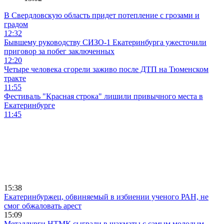
В Свердловскую область придет потепление с грозами и
градом
12:32
Бывшему руководству СИЗО-1 Екатеринбурга ужесточили
приговор за побег заключенных
12:20
Четыре человека сгорели заживо после ДТП на Тюменском
тракте
11:55
Фестиваль "Красная строка" лишили привычного места в
Екатеринбурге
11:45
15:38
Екатеринбуржец, обвиняемый в избиении ученого РАН, не
смог обжаловать арест
15:09
Металлурги НТМК сыграли в шахматы с самым молодым