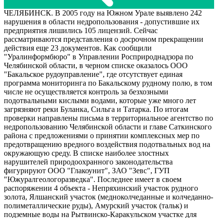
ЧЕЛЯБИНСК. В 2005 году на Южном Урале выявлено 242
нарушения в области недропользования - допустившие их
предприятия лишились 105 лицензий. Сейчас
рассматриваются представления о досрочном прекращении
действия еще 23 документов. Как сообщили
"Уралинформбюро" в Управлении Росприроднадзора по
Челябинской области, в черном списке оказалось ООО
"Бакальское рудоуправление", где отсутствует единая
программа мониторинга по Бакальскому рудному полю, в том
числе не осуществляется контроль за безхозными
подотвальными кислыми водами, которые уже много лет
загрязняют реки Буланка, Сильга и Татарка. По итогам
проверки направлены письма в территориальное агентство по
недропользованию Челябинской области и главе Саткинского
района с предложениями о принятии комплексных мер по
предотвращению вредного воздействия подотвальных вод на
окружающую среду. В списке наиболее злостных
нарушителей природоохранного законодательства
фигурируют ООО "Глакоунит", ЗАО "Зевс", ГУП
"Южуралгеологоразведка". Последнее имеет в своем
распоряжении 4 объекта - Непряхинский участок рудного
золота, Ялшанский участок (медноколчеданные и колчеданно-
полиметаллические руды), Амурский участок (тальк) и
подземные воды на Рытвинско-Каракульском участке для