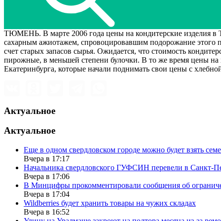
ТЮМЕНЬ. В марте 2006 года цены на кондитерские изделия в 
сахарным ажиотажем, спровоцировавшим подорожание этого прод
счет старых запасов сырья. Ожидается, что стоимость кондитер
пирожные, в меньшей степени булочки. В то же время цены на
Екатеринбурга, которые начали поднимать свои цены с хлебно
Актуальное
Актуальное
Еще в одном свердловском городе можно будет взять сем
Вчера в 17:17
Начальника свердловского ГУФСИН перевели в Санкт-П
Вчера в 17:06
В Минцифры прокомментировали сообщения об ограничен
Вчера в 17:04
Wildberries будет хранить товары на чужих складах
Вчера в 16:52
Улицу на Уралмаше закроют на полтора месяца из-за ремо