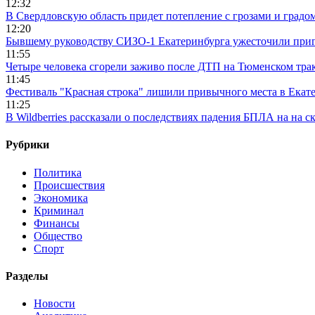
12:32
В Свердловскую область придет потепление с грозами и градо
12:20
Бывшему руководству СИЗО-1 Екатеринбурга ужесточили приг
11:55
Четыре человека сгорели заживо после ДТП на Тюменском тра
11:45
Фестиваль "Красная строка" лишили привычного места в Екат
11:25
В Wildberries рассказали о последствиях падения БПЛА на на с
Рубрики
Политика
Происшествия
Экономика
Криминал
Финансы
Общество
Спорт
Разделы
Новости