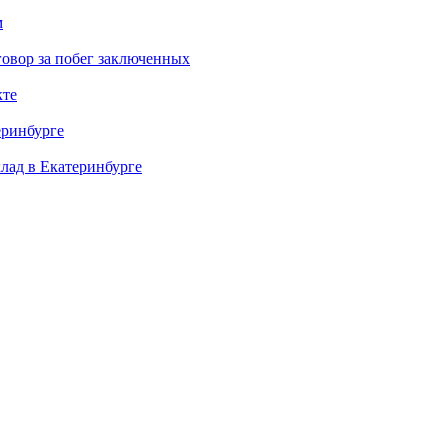
м
овор за побег заключенных
кте
еринбурге
клад в Екатеринбурге