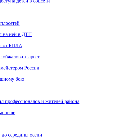
ступа детей в соцсети
еплосетей
л на ней в ДТП
ты от БПЛА
 обжаловать арест
мейстером России
ашному бою
ил профессионалов и жителей района
 меньше
 до середины осени