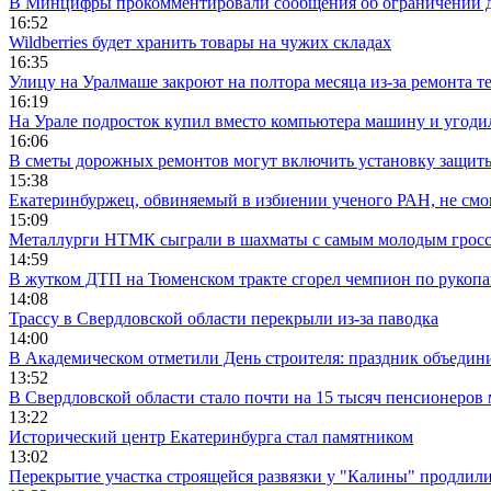
В Минцифры прокомментировали сообщения об ограничении до
16:52
Wildberries будет хранить товары на чужих складах
16:35
Улицу на Уралмаше закроют на полтора месяца из-за ремонта т
16:19
На Урале подросток купил вместо компьютера машину и угоди
16:06
В сметы дорожных ремонтов могут включить установку защи
15:38
Екатеринбуржец, обвиняемый в избиении ученого РАН, не смог
15:09
Металлурги НТМК сыграли в шахматы с самым молодым гросс
14:59
В жутком ДТП на Тюменском тракте сгорел чемпион по рукоп
14:08
Трассу в Свердловской области перекрыли из-за паводка
14:00
В Академическом отметили День строителя: праздник объедин
13:52
В Свердловской области стало почти на 15 тысяч пенсионеров
13:22
Исторический центр Екатеринбурга стал памятником
13:02
Перекрытие участка строящейся развязки у "Калины" продлили