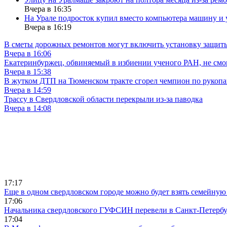
Вчера в 16:35
На Урале подросток купил вместо компьютера машину и 
Вчера в 16:19
В сметы дорожных ремонтов могут включить установку защи
Вчера в 16:06
Екатеринбуржец, обвиняемый в избиении ученого РАН, не смог
Вчера в 15:38
В жутком ДТП на Тюменском тракте сгорел чемпион по рукоп
Вчера в 14:59
Трассу в Свердловской области перекрыли из-за паводка
Вчера в 14:08
17:17
Еще в одном свердловском городе можно будет взять семейную
17:06
Начальника свердловского ГУФСИН перевели в Санкт-Петерб
17:04