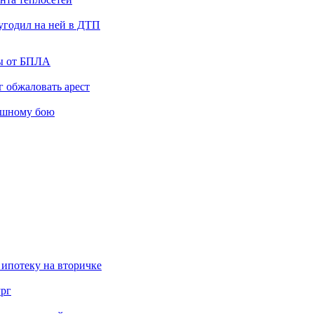
угодил на ней в ДТП
ты от БПЛА
 обжаловать арест
ашному бою
 ипотеку на вторичке
ург