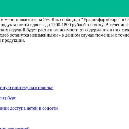
Тюмени повысятся на 5%. Как сообщили "Уралинформбюро" в ОА
укта почти вдвое - до 1700-1800 рублей за тонну. В течение ф
ских изделий будет расти в зависимости от содержания в них са
 хлеб останутся неизменными - в данном случае тюменцы с точн
й продукции.
ейную ипотеку на вторичке
етербург
ии доступа детей в соцсети
нта теплосетей