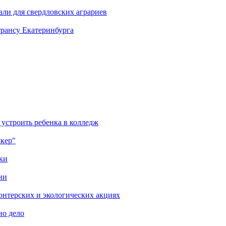
али для свердловских аграриев
трансу Екатеринбурга
 устроить ребенка в колледж
лкер"
ки
ни
онтерских и экологических акциях
но дело