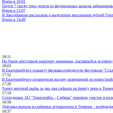
Вчера в 16:01
Почти 7 тысяч тонн дизеля из федеральных запасов заброниров
Вчера в 15:07
В Заксобрании рассказали о выделении миллионов рублей Гор
Вчера в 14:49
18:11
На Урале арестовали квартиру женщины, пытавшейся за взятку
18:03
В Екатеринбурге покажут фильмы-победители фестиваля "Ста
17:52
В Екатеринбурге ограничили выдачу разрешений на новострой
17:20
Тонну мертвой рыбы за два дня собрали на берегу реки в Тюме
17:19
Сотрудники АО "Транснефть – Сибирь" приняли участие в вол
16:59
Девушка выпала из кабинки аттракциона в Тюмени – возбужде
16:37