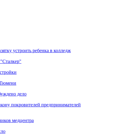
зятку устроить ребенка в колледж
 "Сталкер"
остройки
в Тюмени
буждено дело
икону покровителей предпринимателей
ников медцентра
сло