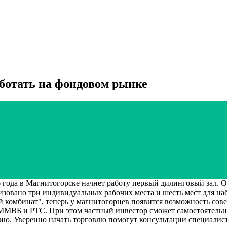
ботать на фондовом рынке
в Магнитогорске начнет работу первый дилинговый зал. Он 
овано три индивидуальных рабочих места и шесть мест для на
омбинат", теперь у магнитогорцев появится возможность совер
 ММВБ и РТС. При этом частный инвестор сможет самостоятель
ию. Уверенно начать торговлю помогут консультации специалис