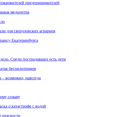
 покровителей предпринимателей
ников медцентра
сло
али для свердловских аграриев
трансу Екатеринбурга
дело. Среди пострадавших есть дети
 атак беспилотников
 – возможно, навсегда
ему созыву
ска о катастрофе с водой
й опасности