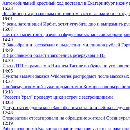
Автомобильный крестный ход доставил в Екатеринбург икону
16:23
Челябинец с аэрозольным пистолетом взял в заложники сотруд
16:01
У реки, затопившей Ирбит, хотят углубить дно и выпрямить ру
15:07
Почти 7 тысяч тонн дизеля из федеральных запасов заброниров
14:49
В Заксобрании рассказали о выделении миллионов рублей Гор
14:49
В Ярославской области загорелись резервуары НПЗ
14:39
Из-за ДТП с трамваем в Нижнем Тагиле возбуждено уголовное 
14:05
Пункты выдачи заказов Wildberries распродают после массовых
13:32
Проблему огромной лужи под мостом в Компрессорном решили
13:18
"Россети Урал" проведут цикл встреч с застройщиками
13:03
Депутаты свердловского Заксобрания оставили вейпы следующ
12:48
Следователи отреагировали на обращение жителей Среднеураль
12:19
Работа аэропорта Кольцово ограничена 6 августа из-за ракетно