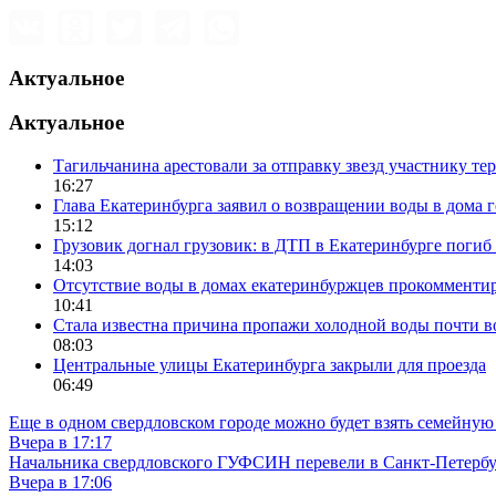
Актуальное
Актуальное
Тагильчанина арестовали за отправку звезд участнику т
16:27
Глава Екатеринбурга заявил о возвращении воды в дома 
15:12
Грузовик догнал грузовик: в ДТП в Екатеринбурге поги
14:03
Отсутствие воды в домах екатеринбуржцев прокомменти
10:41
Стала известна причина пропажи холодной воды почти в
08:03
Центральные улицы Екатеринбурга закрыли для проезда
06:49
Еще в одном свердловском городе можно будет взять семейную
Вчера в 17:17
Начальника свердловского ГУФСИН перевели в Санкт-Петерб
Вчера в 17:06