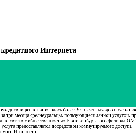
 кредитного Интернета
жедневно регистрировалось более 30 тысяч выходов в web-прост
 за три месяца среднеуральцы, пользующиеся данной услугой, п
л по связям с общественностью Екатеринбургского филиала ОАО
а услуга предоставляется посредством коммутируемого доступа -
емого Интернета.