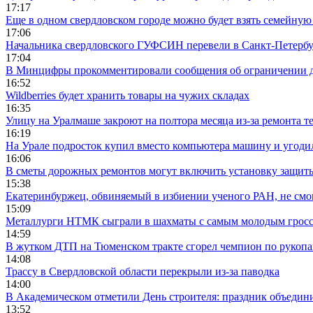
17:17
Еще в одном свердловском городе можно будет взять семейную
17:06
Начальника свердловского ГУФСИН перевели в Санкт-Петерб
17:04
В Минцифры прокомментировали сообщения об ограничении до
16:52
Wildberries будет хранить товары на чужих складах
16:35
Улицу на Уралмаше закроют на полтора месяца из-за ремонта т
16:19
На Урале подросток купил вместо компьютера машину и угоди
16:06
В сметы дорожных ремонтов могут включить установку защи
15:38
Екатеринбуржец, обвиняемый в избиении ученого РАН, не смог
15:09
Металлурги НТМК сыграли в шахматы с самым молодым гросс
14:59
В жутком ДТП на Тюменском тракте сгорел чемпион по рукоп
14:08
Трассу в Свердловской области перекрыли из-за паводка
14:00
В Академическом отметили День строителя: праздник объедин
13:52