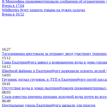
В Минцифры прокомментировали сообщения об ограничении до
Вчера в 17:04
Wildberries будет хранить товары на чужих складах
Вчера в 16:52
16:27
Тагильчанина арестовали за отправку звезд участнику террори
15:12
Глава Екатеринбурга заявил о возвращении воды в дома горож
14:12
Швейной фабрике в Екатеринбурге разрешили освоить лесной 
14:03
Грузовик догнал грузовик: в ДТП в Екатеринбурге погиб пасс
10:41
Отсутствие воды в домах екатеринбуржцев прокомментировал 
08:03
Стала известна причина пропажи холодной воды почти во всех
06:49
Центральные улицы Екатеринбурга закрыли для проезда