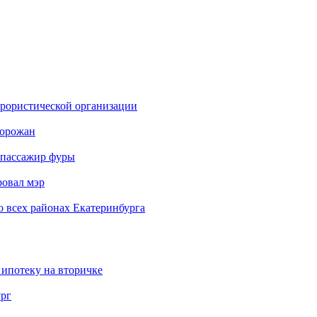
еррористической организации
горожан
б пассажир фуры
ровал мэр
о всех районах Екатеринбурга
 ипотеку на вторичке
ург