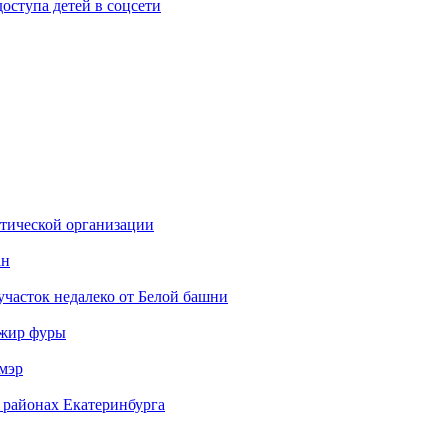
ступа детей в соцсети
стической организации
ан
участок недалеко от Белой башни
ажир фуры
мэр
 районах Екатеринбурга