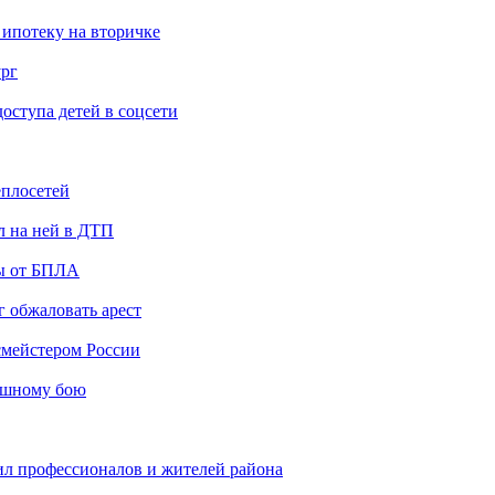
 ипотеку на вторичке
ург
ступа детей в соцсети
еплосетей
л на ней в ДТП
ты от БПЛА
 обжаловать арест
мейстером России
ашному бою
ил профессионалов и жителей района