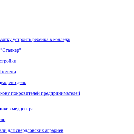
зятку устроить ребенка в колледж
 "Сталкер"
остройки
в Тюмени
буждено дело
икону покровителей предпринимателей
ников медцентра
сло
али для свердловских аграриев