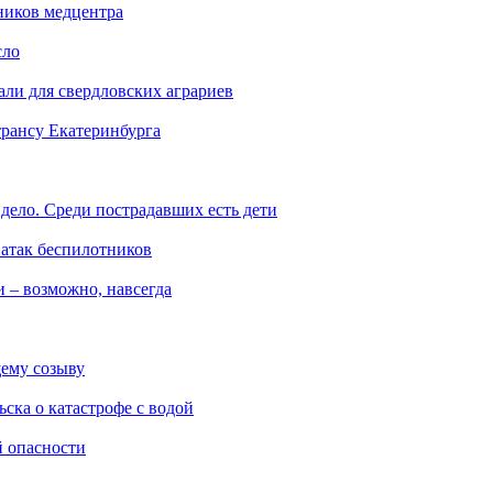
ников медцентра
сло
али для свердловских аграриев
трансу Екатеринбурга
дело. Среди пострадавших есть дети
 атак беспилотников
 – возможно, навсегда
ему созыву
ска о катастрофе с водой
й опасности