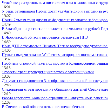
Челябинец с аэрозольным пистолетом взял в заложники сотруд
16:01
У реки, затопившей Ирбит, хотят углубить дно и выпрямить ру
15:07
Почти 7 тысяч тонн дизеля из федеральных запасов заброниров
14:49
В Заксобрании рассказали о выделении миллионов рублей Гор
14:49
В Ярославской области загорелись резервуары НПЗ
14:39
Из-за ДТП с трамваем в Нижнем Тагиле возбуждено уголовное 
14:05
Пункты выдачи заказов Wildberries распродают после массовых
13:32
Проблему огромной лужи под мостом в Компрессорном решили
13:18
"Россети Урал" проведут цикл встреч с застройщиками
13:03
Депутаты свердловского Заксобрания оставили вейпы следующ
12:48
Следователи отреагировали на обращение жителей Среднеураль
12:19
Работа аэропорта Кольцово ограничена 6 августа из-за ракетно
12:03
В Свердловской области резко подешевел бензин