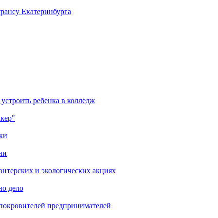
трансу Екатеринбурга
 устроить ребенка в колледж
лкер"
ки
ни
онтерских и экологических акциях
но дело
 покровителей предпринимателей