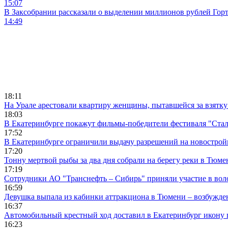
15:07
В Заксобрании рассказали о выделении миллионов рублей Гор
14:49
18:11
На Урале арестовали квартиру женщины, пытавшейся за взятку
18:03
В Екатеринбурге покажут фильмы-победители фестиваля "Ста
17:52
В Екатеринбурге ограничили выдачу разрешений на новострой
17:20
Тонну мертвой рыбы за два дня собрали на берегу реки в Тюме
17:19
Сотрудники АО "Транснефть – Сибирь" приняли участие в вол
16:59
Девушка выпала из кабинки аттракциона в Тюмени – возбужде
16:37
Автомобильный крестный ход доставил в Екатеринбург икону
16:23