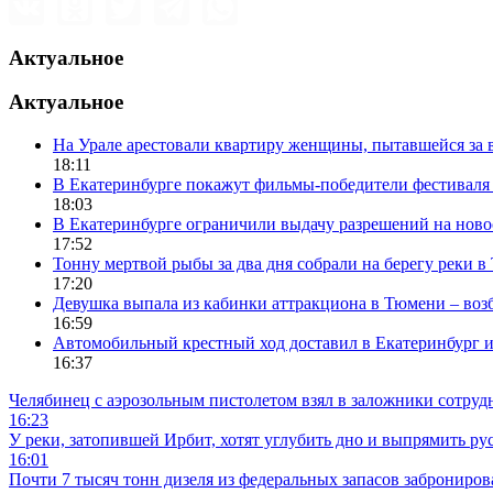
Актуальное
Актуальное
На Урале арестовали квартиру женщины, пытавшейся за в
18:11
В Екатеринбурге покажут фильмы-победители фестиваля
18:03
В Екатеринбурге ограничили выдачу разрешений на нов
17:52
Тонну мертвой рыбы за два дня собрали на берегу реки 
17:20
Девушка выпала из кабинки аттракциона в Тюмени – воз
16:59
Автомобильный крестный ход доставил в Екатеринбург 
16:37
Челябинец с аэрозольным пистолетом взял в заложники сотруд
16:23
У реки, затопившей Ирбит, хотят углубить дно и выпрямить ру
16:01
Почти 7 тысяч тонн дизеля из федеральных запасов заброниров