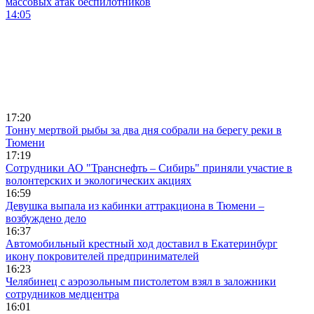
массовых атак беспилотников
14:05
17:20
Тонну мертвой рыбы за два дня собрали на берегу реки в
Тюмени
17:19
Сотрудники АО "Транснефть – Сибирь" приняли участие в
волонтерских и экологических акциях
16:59
Девушка выпала из кабинки аттракциона в Тюмени –
возбуждено дело
16:37
Автомобильный крестный ход доставил в Екатеринбург
икону покровителей предпринимателей
16:23
Челябинец с аэрозольным пистолетом взял в заложники
сотрудников медцентра
16:01