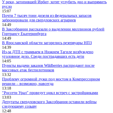
У реки, затопившей Ирбит, хотят углубить дно и выпрямить
русло
15:07
Почти 7 тысяч тонн дизеля из федеральных запасов
забронировали для свердловских аграриев
14:49
В Заксобрании рассказали о выделении миллионов рублей
Гортрансу Екатеринбурга
14:49
В Ярославской области загорелись резервуары НПЗ
14:39
Из-за ДТП с трамваем в Нижнем Тагиле возбуждено
уголовное дело. Среди пострадавших есть дети
14:05
Пункты выдачи заказов Wildberries распродают после
массовых атак беспилотников
13:32
Проблему огромной лужи под мостом в Компрессорном
решили – возможно, навсегда
13:18
"Россети Урал" проведут цикл встреч с застройщиками
13:03
Депутаты свердловского Заксобрания оставили вейпы
следующему созыву
12:48