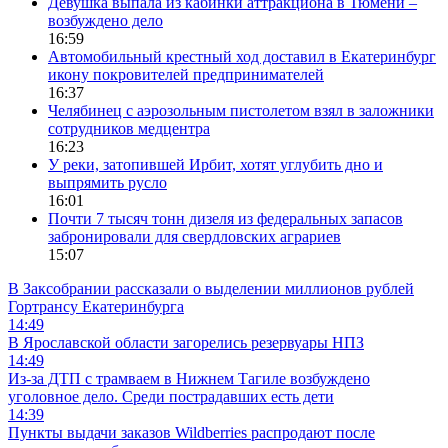
Девушка выпала из кабинки аттракциона в Тюмени –
возбуждено дело
16:59
Автомобильный крестный ход доставил в Екатеринбург
икону покровителей предпринимателей
16:37
Челябинец с аэрозольным пистолетом взял в заложники
сотрудников медцентра
16:23
У реки, затопившей Ирбит, хотят углубить дно и
выпрямить русло
16:01
Почти 7 тысяч тонн дизеля из федеральных запасов
забронировали для свердловских аграриев
15:07
В Заксобрании рассказали о выделении миллионов рублей
Гортрансу Екатеринбурга
14:49
В Ярославской области загорелись резервуары НПЗ
14:49
Из-за ДТП с трамваем в Нижнем Тагиле возбуждено
уголовное дело. Среди пострадавших есть дети
14:39
Пункты выдачи заказов Wildberries распродают после