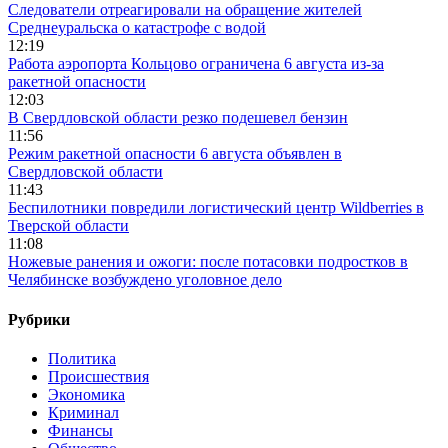
Следователи отреагировали на обращение жителей
Среднеуральска о катастрофе с водой
12:19
Работа аэропорта Кольцово ограничена 6 августа из-за
ракетной опасности
12:03
В Свердловской области резко подешевел бензин
11:56
Режим ракетной опасности 6 августа объявлен в
Свердловской области
11:43
Беспилотники повредили логистический центр Wildberries в
Тверской области
11:08
Ножевые ранения и ожоги: после потасовки подростков в
Челябинске возбуждено уголовное дело
Рубрики
Политика
Происшествия
Экономика
Криминал
Финансы