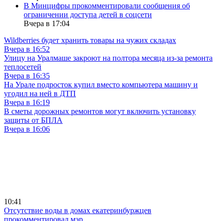
В Минцифры прокомментировали сообщения об
ограничении доступа детей в соцсети
Вчера в 17:04
Wildberries будет хранить товары на чужих складах
Вчера в 16:52
Улицу на Уралмаше закроют на полтора месяца из-за ремонта
теплосетей
Вчера в 16:35
На Урале подросток купил вместо компьютера машину и
угодил на ней в ДТП
Вчера в 16:19
В сметы дорожных ремонтов могут включить установку
защиты от БПЛА
Вчера в 16:06
10:41
Отсутствие воды в домах екатеринбуржцев
прокомментировал мэр