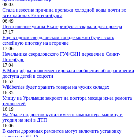
08:03
Стала известна причина пропажи холодной воды почти во
всех районах Екатеринбурга
06:49
Центральные улицы Екатеринбурга закрыли для проезда
17:17
Еще в одном свердловском городе можно будет взять
семейную ипотеку на вторичке
17:06
Начальника свердловского ГУФСИН перевели в Санкт-
Петербург
17:04
В Минцифры прокомментировали сообщения об ограничении
доступа детей в соцсети
16:52
Wildberries будет хранить товары на чужих складах
16:35
Улицу на Уралмаше закроют на полтора месяца из-за ремонта
теплосетей
16:19
На Урале подросток купил вместо компьютера машину и
угодил на ней в ДТП
16:06
В сметы дорожных ремонтов могут включить установку
защиты от БПЛА