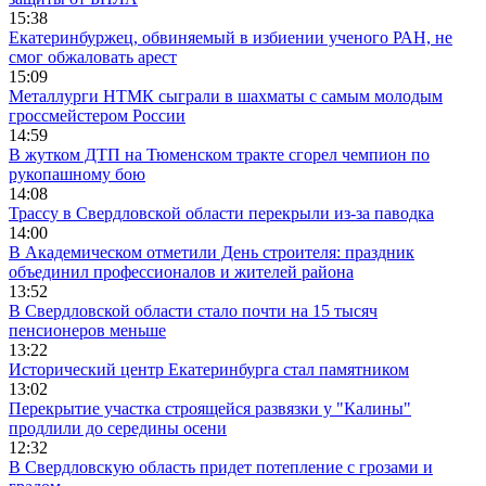
15:38
Екатеринбуржец, обвиняемый в избиении ученого РАН, не
смог обжаловать арест
15:09
Металлурги НТМК сыграли в шахматы с самым молодым
гроссмейстером России
14:59
В жутком ДТП на Тюменском тракте сгорел чемпион по
рукопашному бою
14:08
Трассу в Свердловской области перекрыли из-за паводка
14:00
В Академическом отметили День строителя: праздник
объединил профессионалов и жителей района
13:52
В Свердловской области стало почти на 15 тысяч
пенсионеров меньше
13:22
Исторический центр Екатеринбурга стал памятником
13:02
Перекрытие участка строящейся развязки у "Калины"
продлили до середины осени
12:32
В Свердловскую область придет потепление с грозами и