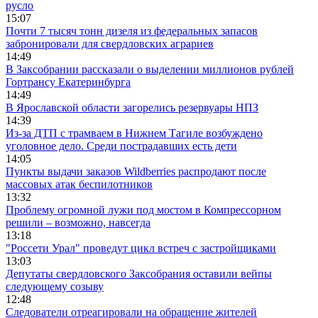
русло
15:07
Почти 7 тысяч тонн дизеля из федеральных запасов
забронировали для свердловских аграриев
14:49
В Заксобрании рассказали о выделении миллионов рублей
Гортрансу Екатеринбурга
14:49
В Ярославской области загорелись резервуары НПЗ
14:39
Из-за ДТП с трамваем в Нижнем Тагиле возбуждено
уголовное дело. Среди пострадавших есть дети
14:05
Пункты выдачи заказов Wildberries распродают после
массовых атак беспилотников
13:32
Проблему огромной лужи под мостом в Компрессорном
решили – возможно, навсегда
13:18
"Россети Урал" проведут цикл встреч с застройщиками
13:03
Депутаты свердловского Заксобрания оставили вейпы
следующему созыву
12:48
Следователи отреагировали на обращение жителей