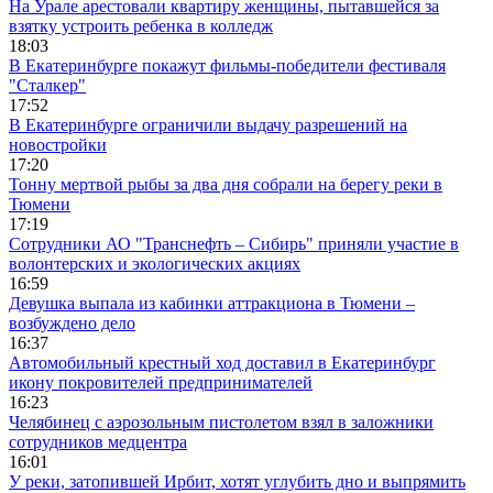
На Урале арестовали квартиру женщины, пытавшейся за
взятку устроить ребенка в колледж
18:03
В Екатеринбурге покажут фильмы-победители фестиваля
"Сталкер"
17:52
В Екатеринбурге ограничили выдачу разрешений на
новостройки
17:20
Тонну мертвой рыбы за два дня собрали на берегу реки в
Тюмени
17:19
Сотрудники АО "Транснефть – Сибирь" приняли участие в
волонтерских и экологических акциях
16:59
Девушка выпала из кабинки аттракциона в Тюмени –
возбуждено дело
16:37
Автомобильный крестный ход доставил в Екатеринбург
икону покровителей предпринимателей
16:23
Челябинец с аэрозольным пистолетом взял в заложники
сотрудников медцентра
16:01
У реки, затопившей Ирбит, хотят углубить дно и выпрямить