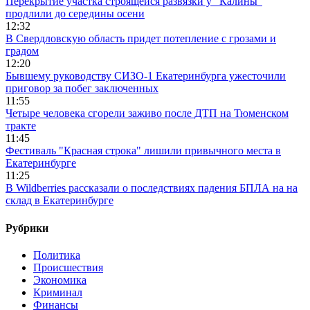
Перекрытие участка строящейся развязки у "Калины"
продлили до середины осени
12:32
В Свердловскую область придет потепление с грозами и
градом
12:20
Бывшему руководству СИЗО-1 Екатеринбурга ужесточили
приговор за побег заключенных
11:55
Четыре человека сгорели заживо после ДТП на Тюменском
тракте
11:45
Фестиваль "Красная строка" лишили привычного места в
Екатеринбурге
11:25
В Wildberries рассказали о последствиях падения БПЛА на на
склад в Екатеринбурге
Рубрики
Политика
Происшествия
Экономика
Криминал
Финансы