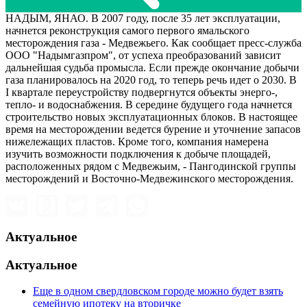
НАДЫМ, ЯНАО. В 2007 году, после 35 лет эксплуатации,
начнется реконструкция самого первого ямальского
месторождения газа - Медвежьего. Как сообщает пресс-служба
ООО "Надымгазпром", от успеха преобразований зависит
дальнейшая судьба промысла. Если прежде окончание добычи
газа планировалось на 2020 год, то теперь речь идет о 2030. В
I квартале переустройству подвергнутся объекты энерго-,
тепло- и водоснабжения. В середине будущего года начнется
строительство новых эксплуатационных блоков. В настоящее
время на месторождении ведется бурение и уточнение запасов
нижележащих пластов. Кроме того, компания намерена
изучить возможности подключения к добыче площадей,
расположенных рядом с Медвежьим, - Пангодинской группы
месторождений и Восточно-Медвежинского месторождения.
Актуальное
Актуальное
Еще в одном свердловском городе можно будет взять
семейную ипотеку на вторичке