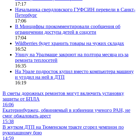
17:17
Начальника свердловского ГУФСИН перевели в Санкт-
Петербург
17:06
В Минцифры прокомментировали сообщения об
ограничении доступа детей в соцсети
17:04
Wildberries будет хранить товары на чужих складах
16:52
Улицу на Уралмаше закроют на полтора месяца из-за
ремонта теплосетей
16:35
На Урале подросток купил вместо компьютера машину
и угодил на ней в ДТП
16:19
В сметы дорожных ремонтов могут включить установку
защиты от БПЛА
16:06
Екатеринбуржец, обвиняемый в избиении ученого РАН, не
смог обжаловать арест
15:38
В жутком ДТП на Тюменском тракте сгорел чемпион по
рукопашному бою
14:59