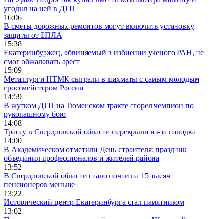
угодил на ней в ДТП
16:06
В сметы дорожных ремонтов могут включить установку
защиты от БПЛА
15:38
Екатеринбуржец, обвиняемый в избиении ученого РАН, не
смог обжаловать арест
15:09
Металлурги НТМК сыграли в шахматы с самым молодым
гроссмейстером России
14:59
В жутком ДТП на Тюменском тракте сгорел чемпион по
рукопашному бою
14:08
Трассу в Свердловской области перекрыли из-за паводка
14:00
В Академическом отметили День строителя: праздник
объединил профессионалов и жителей района
13:52
В Свердловской области стало почти на 15 тысяч
пенсионеров меньше
13:22
Исторический центр Екатеринбурга стал памятником
13:02