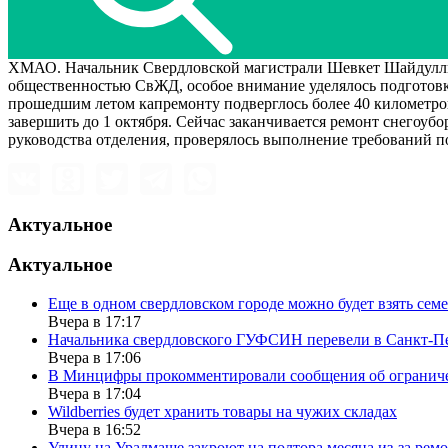
ХМАО. Начальник Свердловской магистрали Шевкет Шайдуллин
общественностью СвЖД, особое внимание уделялось подготовке 
прошедшим летом капремонту подверглось более 40 километро
завершить до 1 октября. Сейчас заканчивается ремонт снегоуб
руководства отделения, проверялось выполнение требований п
Актуальное
Актуальное
Еще в одном свердловском городе можно будет взять сем
Вчера в 17:17
Начальника свердловского ГУФСИН перевели в Санкт-П
Вчера в 17:06
В Минцифры прокомментировали сообщения об ограничен
Вчера в 17:04
Wildberries будет хранить товары на чужих складах
Вчера в 16:52
Улицу на Уралмаше закроют на полтора месяца из-за ремо