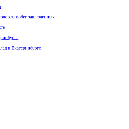
м
овор за побег заключенных
кте
еринбурге
клад в Екатеринбурге