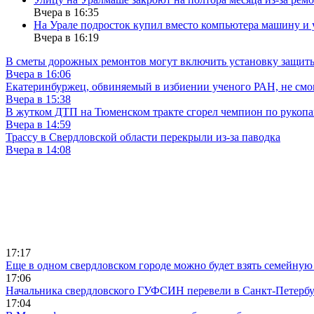
Вчера в 16:35
На Урале подросток купил вместо компьютера машину и 
Вчера в 16:19
В сметы дорожных ремонтов могут включить установку защи
Вчера в 16:06
Екатеринбуржец, обвиняемый в избиении ученого РАН, не смог
Вчера в 15:38
В жутком ДТП на Тюменском тракте сгорел чемпион по рукоп
Вчера в 14:59
Трассу в Свердловской области перекрыли из-за паводка
Вчера в 14:08
17:17
Еще в одном свердловском городе можно будет взять семейную
17:06
Начальника свердловского ГУФСИН перевели в Санкт-Петерб
17:04