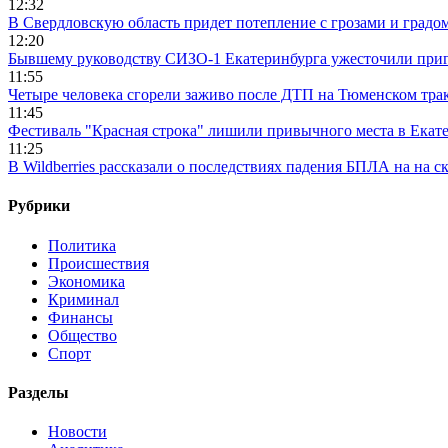
12:32
В Свердловскую область придет потепление с грозами и градо
12:20
Бывшему руководству СИЗО-1 Екатеринбурга ужесточили приг
11:55
Четыре человека сгорели заживо после ДТП на Тюменском тра
11:45
Фестиваль "Красная строка" лишили привычного места в Екат
11:25
В Wildberries рассказали о последствиях падения БПЛА на на с
Рубрики
Политика
Происшествия
Экономика
Криминал
Финансы
Общество
Спорт
Разделы
Новости