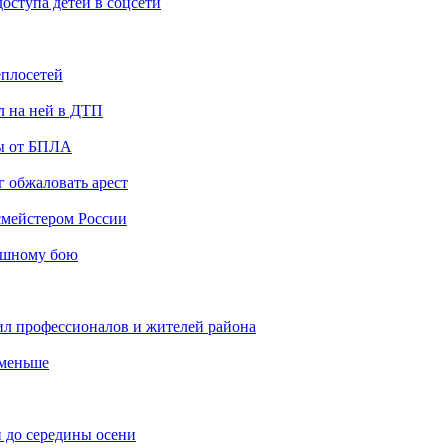
ступа детей в соцсети
еплосетей
л на ней в ДТП
ты от БПЛА
 обжаловать арест
мейстером России
ашному бою
ил профессионалов и жителей района
 меньше
 до середины осени