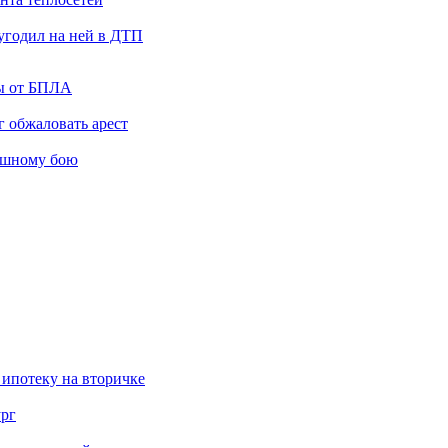
угодил на ней в ДТП
ты от БПЛА
 обжаловать арест
ашному бою
 ипотеку на вторичке
ург