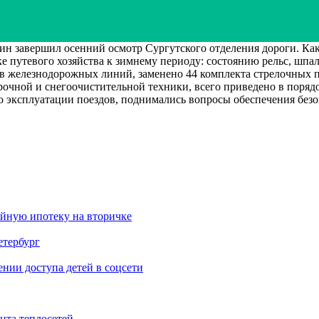
 завершил осенний осмотр Сургутского отделения дороги. Как
путевого хозяйства к зимнему периоду: состоянию рельс, шпал,
в железнодорожных линий, заменено 44 комплекта стрелочных п
орочной и снегоочистительной техники, всего приведено в поряд
о эксплуатации поездов, поднимались вопросы обеспечения без
ейную ипотеку на вторичке
етербург
ии доступа детей в соцсети
нта теплосетей