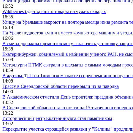
В Минцифры прокомментировали сообщения об ограничении до
16:52
Wildberries будет хранить товары на чужих складах
16:35
Улицу на Уралмаше закроют на полтора месяца из-за ремонта т
16:19
На Урале подросток купил вместо компьютера машину и угоди
16:06
В сметы дорожных ремонтов могут включить установку защи
15:38
Екатеринбуржец, обвиняемый в избиении ученого РАН, не смог
15:09
Металлурги НТМК сыграли в шахматы с самым молодым гросс
14:59
В жутком ДТП на Тюменском тракте сгорел чемпион по рукоп
14:08
Трассу в Свердловской области перекрыли из-за паводка
14:00
В Академическом отметили День строителя: праздник объедин
13:52
В Свердловской области стало почти на 15 тысяч пенсионеров
13:22
Исторический центр Екатеринбурга стал памятником
13:02
Перекрытие участка строящейся развязки у "Калины" продлили