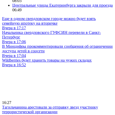
08:03
Центральные улицы Екатеринбурга закрыли для проезда
06:49
Еще в одном свердловском городе можно будет взять
семейную ипотеку на вторичке
Вчера в 17:17
Начальника свердловского ГУФСИН перевели в Санкт-
Петербург
Вчера в 17:06
В Минцифры прокомментировали сообщения об ограничении
доступа детей в соцсети
Вчера в 17:04
Wildberries будет хранить товары на чужих складах
Вчера в 16:52
16:27
Тагильчанина арестовали за отправку звезд участнику
террористической организации