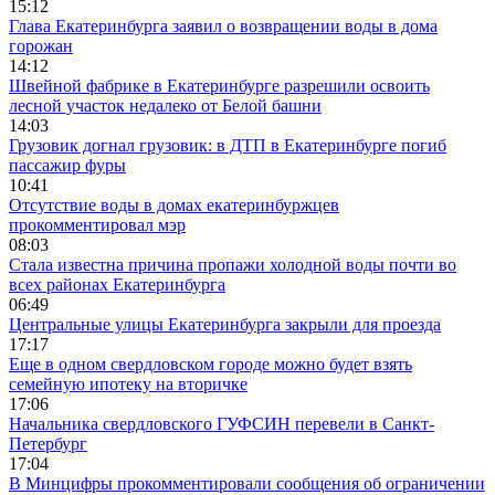
15:12
Глава Екатеринбурга заявил о возвращении воды в дома
горожан
14:12
Швейной фабрике в Екатеринбурге разрешили освоить
лесной участок недалеко от Белой башни
14:03
Грузовик догнал грузовик: в ДТП в Екатеринбурге погиб
пассажир фуры
10:41
Отсутствие воды в домах екатеринбуржцев
прокомментировал мэр
08:03
Стала известна причина пропажи холодной воды почти во
всех районах Екатеринбурга
06:49
Центральные улицы Екатеринбурга закрыли для проезда
17:17
Еще в одном свердловском городе можно будет взять
семейную ипотеку на вторичке
17:06
Начальника свердловского ГУФСИН перевели в Санкт-
Петербург
17:04
В Минцифры прокомментировали сообщения об ограничении