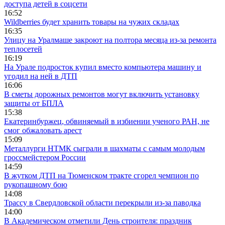
доступа детей в соцсети
16:52
Wildberries будет хранить товары на чужих складах
16:35
Улицу на Уралмаше закроют на полтора месяца из-за ремонта
теплосетей
16:19
На Урале подросток купил вместо компьютера машину и
угодил на ней в ДТП
16:06
В сметы дорожных ремонтов могут включить установку
защиты от БПЛА
15:38
Екатеринбуржец, обвиняемый в избиении ученого РАН, не
смог обжаловать арест
15:09
Металлурги НТМК сыграли в шахматы с самым молодым
гроссмейстером России
14:59
В жутком ДТП на Тюменском тракте сгорел чемпион по
рукопашному бою
14:08
Трассу в Свердловской области перекрыли из-за паводка
14:00
В Академическом отметили День строителя: праздник