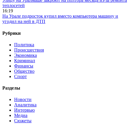
Улицу на Уралмаше закроют на полтора месяца из-за ремонта
теплосетей
16:19
На Урале подросток купил вместо компьютера машину и
угодил на ней в ДТП
Рубрики
Политика
Происшествия
Экономика
Криминал
Финансы
Общество
Спорт
Разделы
Новости
Аналитика
Интервью
Медиа
Сюжеты