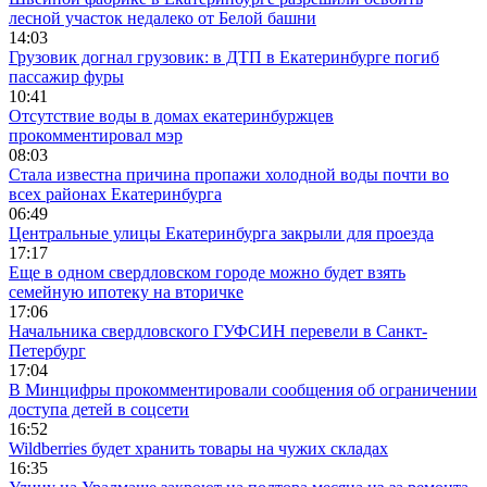
лесной участок недалеко от Белой башни
14:03
Грузовик догнал грузовик: в ДТП в Екатеринбурге погиб
пассажир фуры
10:41
Отсутствие воды в домах екатеринбуржцев
прокомментировал мэр
08:03
Стала известна причина пропажи холодной воды почти во
всех районах Екатеринбурга
06:49
Центральные улицы Екатеринбурга закрыли для проезда
17:17
Еще в одном свердловском городе можно будет взять
семейную ипотеку на вторичке
17:06
Начальника свердловского ГУФСИН перевели в Санкт-
Петербург
17:04
В Минцифры прокомментировали сообщения об ограничении
доступа детей в соцсети
16:52
Wildberries будет хранить товары на чужих складах
16:35