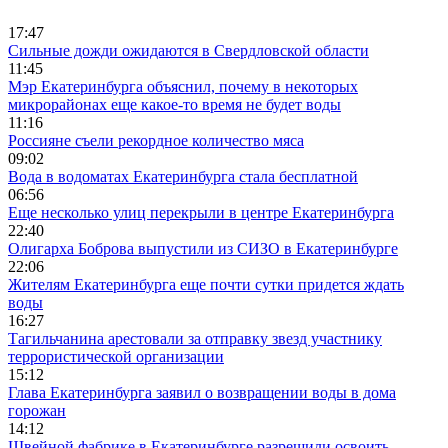
17:47
Сильные дожди ожидаются в Свердловской области
11:45
Мэр Екатеринбурга объяснил, почему в некоторых
микрорайонах еще какое-то время не будет воды
11:16
Россияне съели рекордное количество мяса
09:02
Вода в водоматах Екатеринбурга стала бесплатной
06:56
Еще несколько улиц перекрыли в центре Екатеринбурга
22:40
Олигарха Боброва выпустили из СИЗО в Екатеринбурге
22:06
Жителям Екатеринбурга еще почти сутки придется ждать
воды
16:27
Тагильчанина арестовали за отправку звезд участнику
террористической организации
15:12
Глава Екатеринбурга заявил о возвращении воды в дома
горожан
14:12
Швейной фабрике в Екатеринбурге разрешили освоить