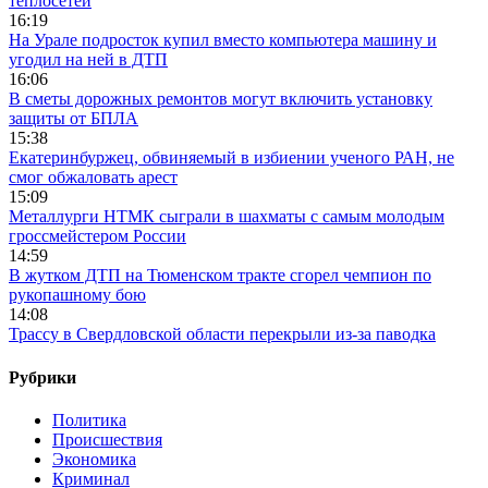
теплосетей
16:19
На Урале подросток купил вместо компьютера машину и
угодил на ней в ДТП
16:06
В сметы дорожных ремонтов могут включить установку
защиты от БПЛА
15:38
Екатеринбуржец, обвиняемый в избиении ученого РАН, не
смог обжаловать арест
15:09
Металлурги НТМК сыграли в шахматы с самым молодым
гроссмейстером России
14:59
В жутком ДТП на Тюменском тракте сгорел чемпион по
рукопашному бою
14:08
Трассу в Свердловской области перекрыли из-за паводка
Рубрики
Политика
Происшествия
Экономика
Криминал