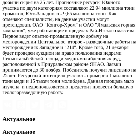
добычи сырья на 25 лет. Прогнозные ресурсы Южного
участка по двум категориям составляют 22,94 миллиона тонн
хромитов, Юго-Западного - 9,65 миллиона тонн. Как
отмечают специалисты, на данные участки могут
претендовать ОАО "Конгор-Хром" и ОАО "Ямальская горная
компания", уже работающие в пределах Рай-Изского массива.
Первое ведет опытно-промышленную добычу на
месторождении Центральное, второе - разведочные работы на
месторождениях Западное и "214". Кроме того, 21 декабря
будет проведен аукцион на право пользования недрами
Лекынтальбейской площади медно-молибденовых руд,
расположенной в Приуральском районе ЯНАО. Заявки
принимаются до 30 ноября. Победитель получит лицензию на
25 лет. Ресурсный потенциал участка - примерно 1 миллион
тонн меди и 15 тысяч тонн молибдена. Данная площадь мало
изучена, и недропользователю предстоит провести большую
геологоразведочную работу.
Актуальное
Актуальное