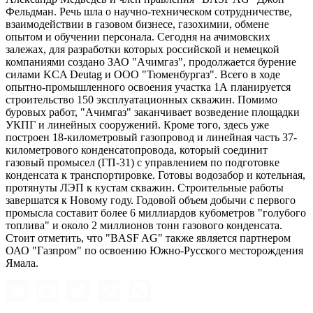
Фельдман. Речь шла о научно-техническом сотрудничестве,
взаимодействии в газовом бизнесе, газохимии, обмене
опытом и обучении персонала. Сегодня на ачимовских
залежах, для разработки которых российской и немецкой
компаниями создано ЗАО "Ачимгаз", продолжается бурение
силами KCA Deutag и ООО "Тюменбургаз". Всего в ходе
опытно-промышленного освоения участка 1А планируется
строительство 150 эксплуатационных скважин. Помимо
буровых работ, "Ачимгаз" заканчивает возведение площадки
УКПГ и линейных сооружений. Кроме того, здесь уже
построен 18-километровый газопровод и линейная часть 37-
километрового конденсатопровода, который соединит
газовый промысел (ГП-31) с управлением по подготовке
конденсата к транспортировке. Готовы водозабор и котельная,
протянуты ЛЭП к кустам скважин. Строительные работы
завершатся к Новому году. Годовой объем добычи с первого
промысла составит более 6 миллиардов кубометров "голубого
топлива" и около 2 миллионов тонн газового конденсата.
Стоит отметить, что "BASF AG" также является партнером
ОАО "Газпром" по освоению Южно-Русского месторождения
Ямала.