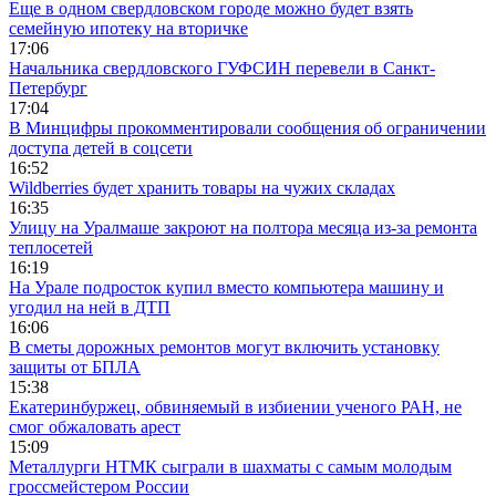
Еще в одном свердловском городе можно будет взять
семейную ипотеку на вторичке
17:06
Начальника свердловского ГУФСИН перевели в Санкт-
Петербург
17:04
В Минцифры прокомментировали сообщения об ограничении
доступа детей в соцсети
16:52
Wildberries будет хранить товары на чужих складах
16:35
Улицу на Уралмаше закроют на полтора месяца из-за ремонта
теплосетей
16:19
На Урале подросток купил вместо компьютера машину и
угодил на ней в ДТП
16:06
В сметы дорожных ремонтов могут включить установку
защиты от БПЛА
15:38
Екатеринбуржец, обвиняемый в избиении ученого РАН, не
смог обжаловать арест
15:09
Металлурги НТМК сыграли в шахматы с самым молодым
гроссмейстером России