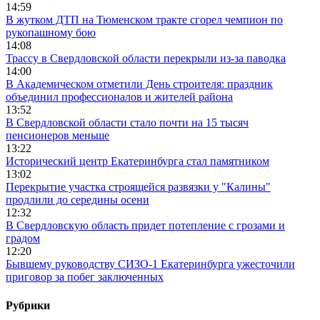
14:59
В жутком ДТП на Тюменском тракте сгорел чемпион по
рукопашному бою
14:08
Трассу в Свердловской области перекрыли из-за паводка
14:00
В Академическом отметили День строителя: праздник
объединил профессионалов и жителей района
13:52
В Свердловской области стало почти на 15 тысяч
пенсионеров меньше
13:22
Исторический центр Екатеринбурга стал памятником
13:02
Перекрытие участка строящейся развязки у "Калины"
продлили до середины осени
12:32
В Свердловскую область придет потепление с грозами и
градом
12:20
Бывшему руководству СИЗО-1 Екатеринбурга ужесточили
приговор за побег заключенных
Рубрики