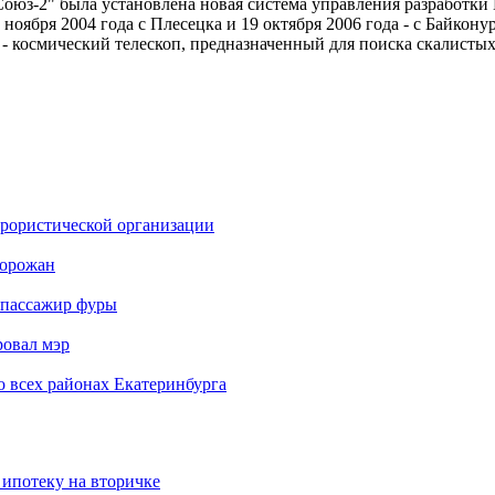
 "Союз-2" была установлена новая система управления разработ
 ноября 2004 года с Плесецка и 19 октября 2006 года - с Байко
- космический телескоп, предназначенный для поиска скалистых
еррористической организации
горожан
б пассажир фуры
ровал мэр
о всех районах Екатеринбурга
 ипотеку на вторичке