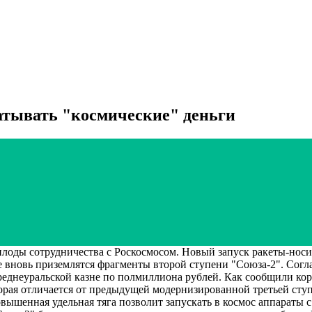
атывать "космические" деньги
ды сотрудничества с Роскосмосом. Новый запуск ракеты-носите
рале вновь приземлятся фрагменты второй ступени "Союза-2". Со
среднеуральской казне по полмиллиона рублей. Как сообщили ко
которая отличается от предыдущей модернизированной третьей ст
ышенная удельная тяга позволит запускать в космос аппараты с