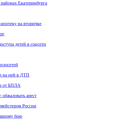
 районах Екатеринбурга
 ипотеку на вторичке
ург
ступа детей в соцсети
еплосетей
л на ней в ДТП
ты от БПЛА
 обжаловать арест
мейстером России
ашному бою