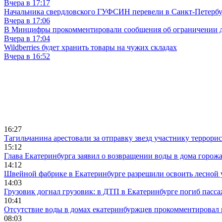
Вчера в 17:17
Начальника свердловского ГУФСИН перевели в Санкт-Петерб
Вчера в 17:06
В Минцифры прокомментировали сообщения об ограничении до
Вчера в 17:04
Wildberries будет хранить товары на чужих складах
Вчера в 16:52
16:27
Тагильчанина арестовали за отправку звезд участнику террори
15:12
Глава Екатеринбурга заявил о возвращении воды в дома горож
14:12
Швейной фабрике в Екатеринбурге разрешили освоить лесной 
14:03
Грузовик догнал грузовик: в ДТП в Екатеринбурге погиб пасс
10:41
Отсутствие воды в домах екатеринбуржцев прокомментировал 
08:03