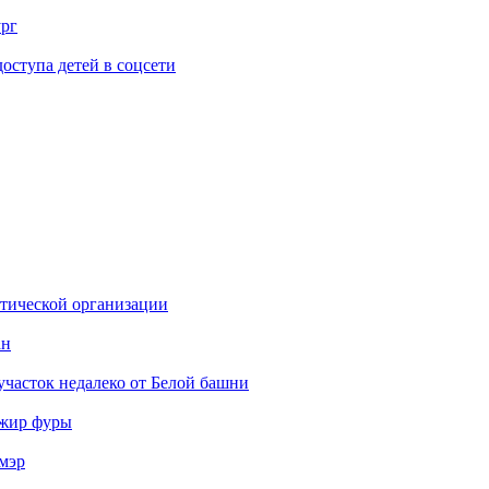
ург
ступа детей в соцсети
стической организации
ан
участок недалеко от Белой башни
ажир фуры
мэр