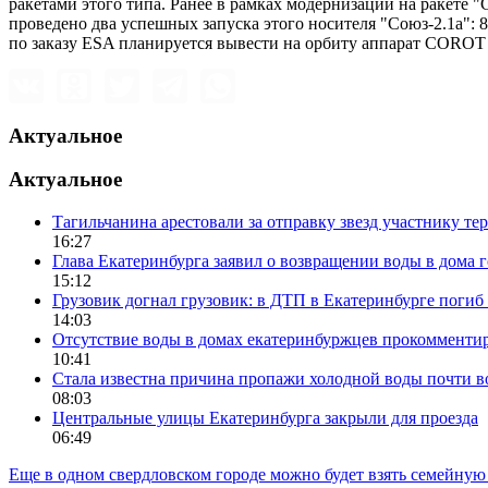
ракетами этого типа. Ранее в рамках модернизации на ракете
проведено два успешных запуска этого носителя "Союз-2.1а": 8
по заказу ESA планируется вывести на орбиту аппарат COROT 
Актуальное
Актуальное
Тагильчанина арестовали за отправку звезд участнику т
16:27
Глава Екатеринбурга заявил о возвращении воды в дома 
15:12
Грузовик догнал грузовик: в ДТП в Екатеринбурге поги
14:03
Отсутствие воды в домах екатеринбуржцев прокомменти
10:41
Стала известна причина пропажи холодной воды почти в
08:03
Центральные улицы Екатеринбурга закрыли для проезда
06:49
Еще в одном свердловском городе можно будет взять семейную