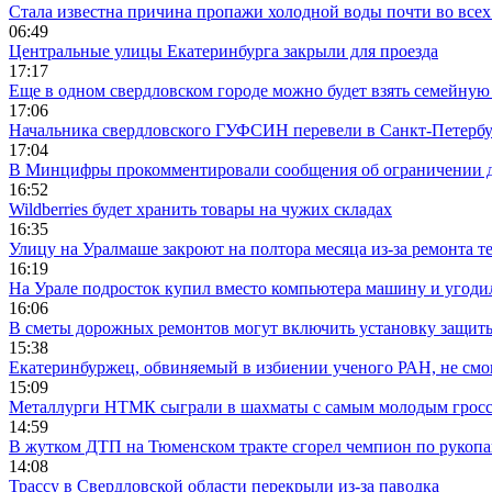
Стала известна причина пропажи холодной воды почти во всех
06:49
Центральные улицы Екатеринбурга закрыли для проезда
17:17
Еще в одном свердловском городе можно будет взять семейную
17:06
Начальника свердловского ГУФСИН перевели в Санкт-Петерб
17:04
В Минцифры прокомментировали сообщения об ограничении до
16:52
Wildberries будет хранить товары на чужих складах
16:35
Улицу на Уралмаше закроют на полтора месяца из-за ремонта т
16:19
На Урале подросток купил вместо компьютера машину и угоди
16:06
В сметы дорожных ремонтов могут включить установку защи
15:38
Екатеринбуржец, обвиняемый в избиении ученого РАН, не смог
15:09
Металлурги НТМК сыграли в шахматы с самым молодым гросс
14:59
В жутком ДТП на Тюменском тракте сгорел чемпион по рукоп
14:08
Трассу в Свердловской области перекрыли из-за паводка