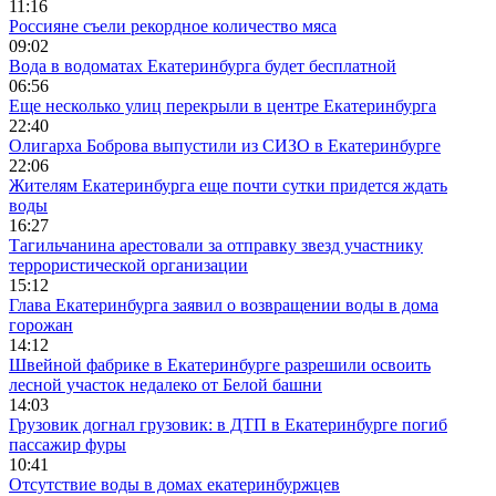
11:16
Россияне съели рекордное количество мяса
09:02
Вода в водоматах Екатеринбурга будет бесплатной
06:56
Еще несколько улиц перекрыли в центре Екатеринбурга
22:40
Олигарха Боброва выпустили из СИЗО в Екатеринбурге
22:06
Жителям Екатеринбурга еще почти сутки придется ждать
воды
16:27
Тагильчанина арестовали за отправку звезд участнику
террористической организации
15:12
Глава Екатеринбурга заявил о возвращении воды в дома
горожан
14:12
Швейной фабрике в Екатеринбурге разрешили освоить
лесной участок недалеко от Белой башни
14:03
Грузовик догнал грузовик: в ДТП в Екатеринбурге погиб
пассажир фуры
10:41
Отсутствие воды в домах екатеринбуржцев