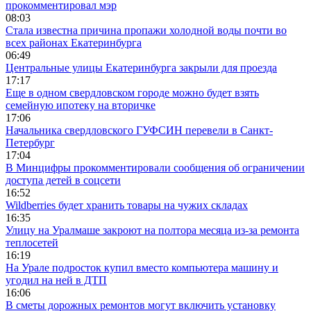
прокомментировал мэр
08:03
Стала известна причина пропажи холодной воды почти во
всех районах Екатеринбурга
06:49
Центральные улицы Екатеринбурга закрыли для проезда
17:17
Еще в одном свердловском городе можно будет взять
семейную ипотеку на вторичке
17:06
Начальника свердловского ГУФСИН перевели в Санкт-
Петербург
17:04
В Минцифры прокомментировали сообщения об ограничении
доступа детей в соцсети
16:52
Wildberries будет хранить товары на чужих складах
16:35
Улицу на Уралмаше закроют на полтора месяца из-за ремонта
теплосетей
16:19
На Урале подросток купил вместо компьютера машину и
угодил на ней в ДТП
16:06
В сметы дорожных ремонтов могут включить установку