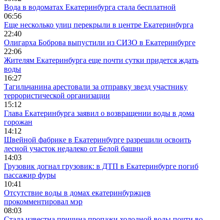
Вода в водоматах Екатеринбурга стала бесплатной
06:56
Еще несколько улиц перекрыли в центре Екатеринбурга
22:40
Олигарха Боброва выпустили из СИЗО в Екатеринбурге
22:06
Жителям Екатеринбурга еще почти сутки придется ждать
воды
16:27
Тагильчанина арестовали за отправку звезд участнику
террористической организации
15:12
Глава Екатеринбурга заявил о возвращении воды в дома
горожан
14:12
Швейной фабрике в Екатеринбурге разрешили освоить
лесной участок недалеко от Белой башни
14:03
Грузовик догнал грузовик: в ДТП в Екатеринбурге погиб
пассажир фуры
10:41
Отсутствие воды в домах екатеринбуржцев
прокомментировал мэр
08:03
Стала известна причина пропажи холодной воды почти во