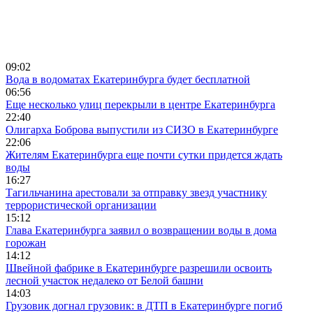
09:02
Вода в водоматах Екатеринбурга будет бесплатной
06:56
Еще несколько улиц перекрыли в центре Екатеринбурга
22:40
Олигарха Боброва выпустили из СИЗО в Екатеринбурге
22:06
Жителям Екатеринбурга еще почти сутки придется ждать
воды
16:27
Тагильчанина арестовали за отправку звезд участнику
террористической организации
15:12
Глава Екатеринбурга заявил о возвращении воды в дома
горожан
14:12
Швейной фабрике в Екатеринбурге разрешили освоить
лесной участок недалеко от Белой башни
14:03
Грузовик догнал грузовик: в ДТП в Екатеринбурге погиб