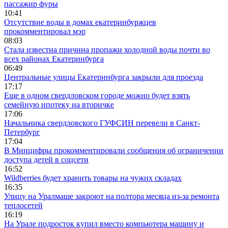
пассажир фуры
10:41
Отсутствие воды в домах екатеринбуржцев
прокомментировал мэр
08:03
Стала известна причина пропажи холодной воды почти во
всех районах Екатеринбурга
06:49
Центральные улицы Екатеринбурга закрыли для проезда
17:17
Еще в одном свердловском городе можно будет взять
семейную ипотеку на вторичке
17:06
Начальника свердловского ГУФСИН перевели в Санкт-
Петербург
17:04
В Минцифры прокомментировали сообщения об ограничении
доступа детей в соцсети
16:52
Wildberries будет хранить товары на чужих складах
16:35
Улицу на Уралмаше закроют на полтора месяца из-за ремонта
теплосетей
16:19
На Урале подросток купил вместо компьютера машину и