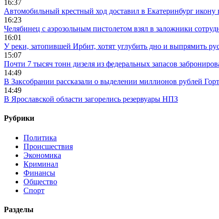
16:37
Автомобильный крестный ход доставил в Екатеринбург икону
16:23
Челябинец с аэрозольным пистолетом взял в заложники сотруд
16:01
У реки, затопившей Ирбит, хотят углубить дно и выпрямить ру
15:07
Почти 7 тысяч тонн дизеля из федеральных запасов заброниров
14:49
В Заксобрании рассказали о выделении миллионов рублей Гор
14:49
В Ярославской области загорелись резервуары НПЗ
Рубрики
Политика
Происшествия
Экономика
Криминал
Финансы
Общество
Спорт
Разделы