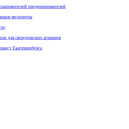
 покровителей предпринимателей
ников медцентра
сло
али для свердловских аграриев
трансу Екатеринбурга