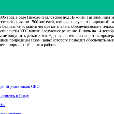
да в селе Николо-Павловское под Нижним Тагилом идет масш
азоснабжения, но 1500 жителей, которые получают природный г
ы без газа не остались четыре котельные, обеспечивающие тепло
ециалисты УГС нашли следующее решение. В ночь на 14 декабря
бы не допустить резкого охлаждения системы, а напротив, проде
нен природным газом, запас которого позволит обеспечить быто
дет в нормальный режим работы.
ащений участников СВО
 девочек в Ревде
ies
катеринбурге