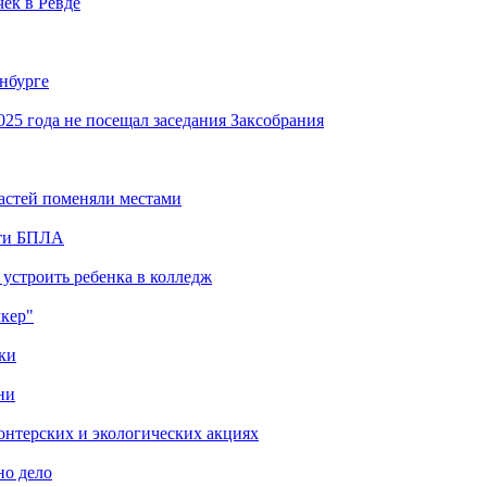
ек в Ревде
инбурге
25 года не посещал заседания Заксобрания
астей поменяли местами
сти БПЛА
 устроить ребенка в колледж
лкер"
ки
ни
онтерских и экологических акциях
но дело