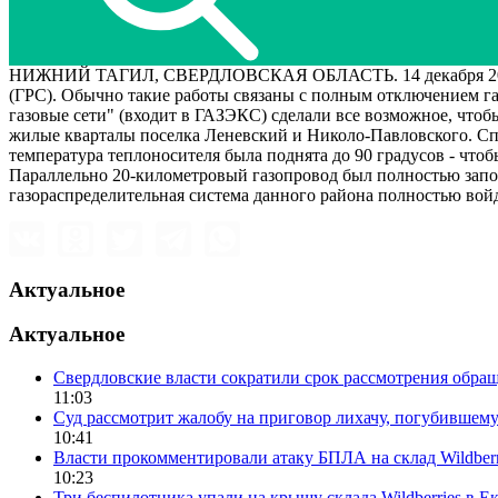
НИЖНИЙ ТАГИЛ, СВЕРДЛОВСКАЯ ОБЛАСТЬ. 14 декабря 2006 го
(ГРС). Обычно такие работы связаны с полным отключением г
газовые сети" (входит в ГАЗЭКС) сделали все возможное, чтоб
жилые кварталы поселка Леневский и Николо-Павловского. Сп
температура теплоносителя была поднята до 90 градусов - что
Параллельно 20-километровый газопровод был полностью запол
газораспределительная система данного района полностью вой
Актуальное
Актуальное
Свердловские власти сократили срок рассмотрения обр
11:03
Суд рассмотрит жалобу на приговор лихачу, погубившему
10:41
Власти прокомментировали атаку БПЛА на склад Wildberr
10:23
Три беспилотника упали на крышу склада Wildberries в Е