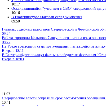
10:17
Оскандалившийся "участием в СВО" свердловский депутат
10:16
В Екатеринбурге атакован склад Wildberries
09:50
Главных судебных приставов Свердловской и Челябинской обл
09:24
Работа аэропорта Кольцово 7 августа ограничена из-за опасно
08:27
На Урале арестовали квартиру женщины, пытавшейся за взятку
Вчера в 18:11
В Екатеринбурге покажут фильмы-победители фестиваля "Ста
Вчера в 18:03
11:03
Свердловские власти сократили срок рассмотрения обращени
10:41