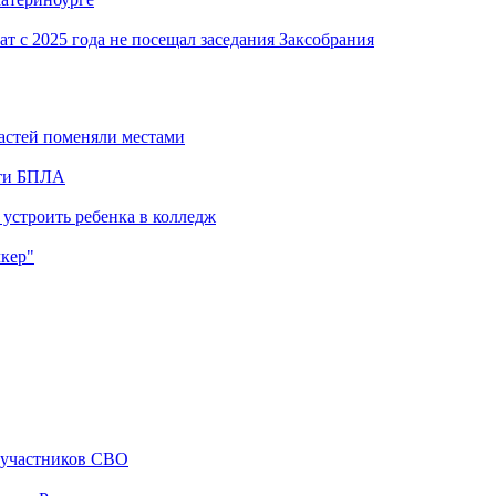
 с 2025 года не посещал заседания Заксобрания
астей поменяли местами
сти БПЛА
 устроить ребенка в колледж
лкер"
й участников СВО