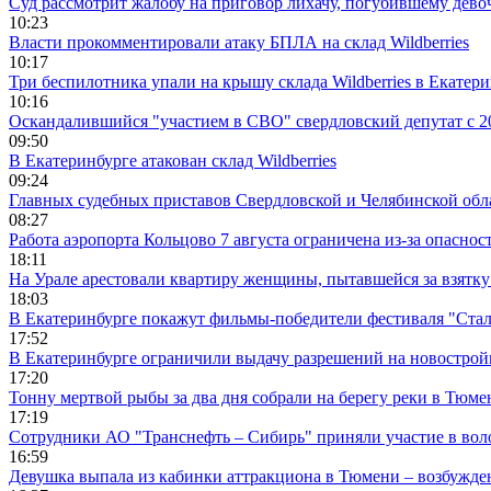
Суд рассмотрит жалобу на приговор лихачу, погубившему девоч
10:23
Власти прокомментировали атаку БПЛА на склад Wildberries
10:17
Три беспилотника упали на крышу склада Wildberries в Екатер
10:16
Оскандалившийся "участием в СВО" свердловский депутат с 20
09:50
В Екатеринбурге атакован склад Wildberries
09:24
Главных судебных приставов Свердловской и Челябинской обл
08:27
Работа аэропорта Кольцово 7 августа ограничена из-за опасно
18:11
На Урале арестовали квартиру женщины, пытавшейся за взятку
18:03
В Екатеринбурге покажут фильмы-победители фестиваля "Ста
17:52
В Екатеринбурге ограничили выдачу разрешений на новострой
17:20
Тонну мертвой рыбы за два дня собрали на берегу реки в Тюме
17:19
Сотрудники АО "Транснефть – Сибирь" приняли участие в вол
16:59
Девушка выпала из кабинки аттракциона в Тюмени – возбужде