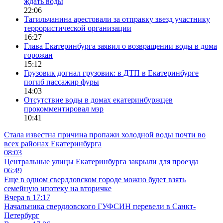
ждать воды
22:06
Тагильчанина арестовали за отправку звезд участнику
террористической организации
16:27
Глава Екатеринбурга заявил о возвращении воды в дома
горожан
15:12
Грузовик догнал грузовик: в ДТП в Екатеринбурге
погиб пассажир фуры
14:03
Отсутствие воды в домах екатеринбуржцев
прокомментировал мэр
10:41
Стала известна причина пропажи холодной воды почти во
всех районах Екатеринбурга
08:03
Центральные улицы Екатеринбурга закрыли для проезда
06:49
Еще в одном свердловском городе можно будет взять
семейную ипотеку на вторичке
Вчера в 17:17
Начальника свердловского ГУФСИН перевели в Санкт-
Петербург