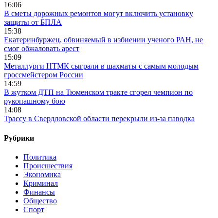
16:06
В сметы дорожных ремонтов могут включить установку
защиты от БПЛА
15:38
Екатеринбуржец, обвиняемый в избиении ученого РАН, не
смог обжаловать арест
15:09
Металлурги НТМК сыграли в шахматы с самым молодым
гроссмейстером России
14:59
В жутком ДТП на Тюменском тракте сгорел чемпион по
рукопашному бою
14:08
Трассу в Свердловской области перекрыли из-за паводка
Рубрики
Политика
Происшествия
Экономика
Криминал
Финансы
Общество
Спорт