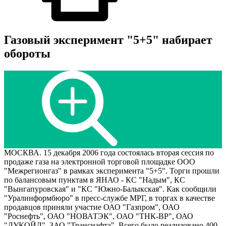
Газовый эксперимент "5+5" набирает
обороты
МОСКВА. 15 декабря 2006 года состоялась вторая сессия по
продаже газа на электронной торговой площадке ООО
"Межрегионгаз" в рамках эксперимента "5+5". Торги прошли
по балансовым пунктам в ЯНАО - КС "Надым", КС
"Вынгапуровская" и "КС "Южно-Балыкская". Как сообщили
"Уралинформбюро" в пресс-службе МРГ, в торгах в качестве
продавцов приняли участие ОАО "Газпром", ОАО
"Роснефть", ОАО "НОВАТЭК", ОАО "ТНК-ВР", ОАО
"ЛУКОЙЛ", ЗАО "Транснафта". Всего было реализовано 400