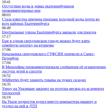
10:41
Отсутствие воды в домах екатеринбуржцев
прокомментировал мэр
08:03
Стала известна причина пропажи холодной воды почти во
всех районах Екатеринбурга
06:49
Центральные улицы Екатеринбурга закрыли для проезда
17:17
Еще в одном свердловском городе можно будет взять
семейную ипотеку на вторичке
17:06
Начальника свердловского ГУФСИН перевели в Санкт-
Петербург
17:04
В Минцифры прокомментировали сообщения об ограничении
доступа детей в соцсети
16:52
Wildberries будет хранить товары на чужих складах
16:35
Улицу на Уралмаше закроют на полтора месяца из-за ремонта
теплосетей
16:19
На Урале подросток купил вместо компьютера машину и
угодил на ней в ДТП