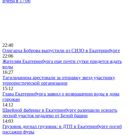
Вчера в 17:06
22:40
Олигарха Боброва выпустили из СИЗО в Екатеринбурге
22:06
Жителям Екатеринбурга еще почти сутки придется ждать
воды
16:27
Тагильчанина арестовали за отправку звезд участнику
террористической организации
15:12
Глава Екатеринбурга заявил о возвращении воды в дома
горожан
14:12
Швейной фабрике в Екатеринбурге разрешили освоить
лесной участок недалеко от Белой башни
14:03
Грузовик догнал грузовик: в ДТП в Екатеринбурге погиб
пассажир фуры