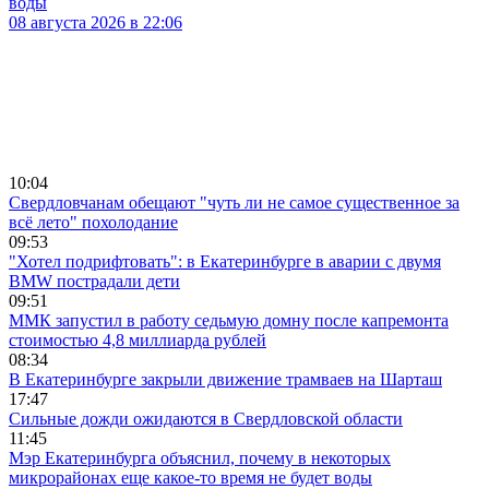
воды
08 августа 2026 в 22:06
10:04
Свердловчанам обещают "чуть ли не самое существенное за
всё лето" похолодание
09:53
"Хотел подрифтовать": в Екатеринбурге в аварии с двумя
BMW пострадали дети
09:51
ММК запустил в работу седьмую домну после капремонта
стоимостью 4,8 миллиарда рублей
08:34
В Екатеринбурге закрыли движение трамваев на Шарташ
17:47
Сильные дожди ожидаются в Свердловской области
11:45
Мэр Екатеринбурга объяснил, почему в некоторых
микрорайонах еще какое-то время не будет воды