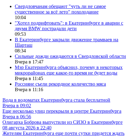
Свердловчанам обещают "чуть ли не самое
существенное за всё лето" похолодание
10:04
"Хотел подрифтовать": в Екатеринбурге в аварии с
двумя BMW пострадали дети
09:53
В Екатеринбурге закрыли движение трамваев на
Шарташ
08:34
Сильные дожди ожидаются в Свердловской области
Вчера в 17:47
Мэр Екатеринбурга объяснил, почему в некоторых
микрорайонах еще какое-то время не будет воды
Вчера в 11:45
Россияне съели рекордное количество мяса
Вчера в 11:16
Вода в водоматах Екатеринбурга стала бесплатной
Вчера в 09:02
Еще несколько улиц перекрыли в центре Екатеринбурга
Вчера в 06:56
Олигарха Боброва выпустили из СИЗО в Екатеринбурге
08 августа 2026 в 22:40
Жителям Екатеринбурга еще почти сутки придется ждать