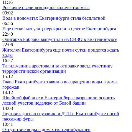
11:16
Россияне съели рекордное количество мяса
09:02
Вода в водоматах Екатеринбурга стала бесплатной
06:56
Еще несколько улиц перекрыли в центре Екатеринбурга
22:40
Олигарха Боброва выпустили из СИЗО в Екатеринбурге
22:06
Жителям Екатеринбурга еще почти сутки придется ждать
воды
16:27
Тагильчанина арестовали за отправку звезд участнику
террористической организации
15:12
Глава Екатеринбурга заявил о возвращении воды в дома
горожан
14:12
Швейной фабрике в Екатеринбурге разрешили освоить
лесной участок недалеко от Белой башни
14:03
Грузовик догнал грузовик: в ДТП в Екатеринбурге погиб
пассажир фуры
10:41
Отсутствие воды в домах екатеринбуржцев