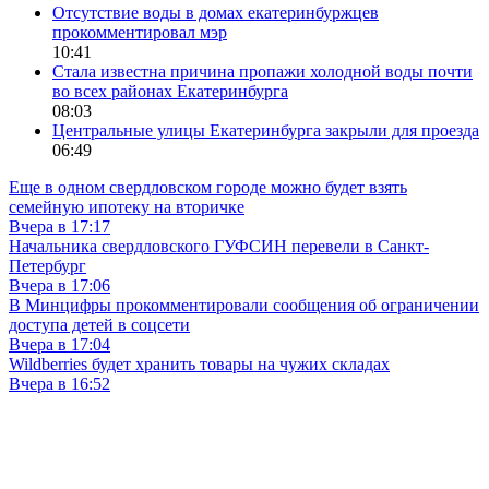
Отсутствие воды в домах екатеринбуржцев
прокомментировал мэр
10:41
Стала известна причина пропажи холодной воды почти
во всех районах Екатеринбурга
08:03
Центральные улицы Екатеринбурга закрыли для проезда
06:49
Еще в одном свердловском городе можно будет взять
семейную ипотеку на вторичке
Вчера в 17:17
Начальника свердловского ГУФСИН перевели в Санкт-
Петербург
Вчера в 17:06
В Минцифры прокомментировали сообщения об ограничении
доступа детей в соцсети
Вчера в 17:04
Wildberries будет хранить товары на чужих складах
Вчера в 16:52