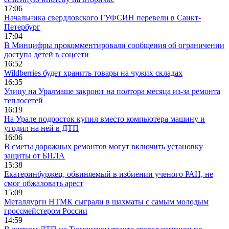
17:06
Начальника свердловского ГУФСИН перевели в Санкт-
Петербург
17:04
В Минцифры прокомментировали сообщения об ограничении
доступа детей в соцсети
16:52
Wildberries будет хранить товары на чужих складах
16:35
Улицу на Уралмаше закроют на полтора месяца из-за ремонта
теплосетей
16:19
На Урале подросток купил вместо компьютера машину и
угодил на ней в ДТП
16:06
В сметы дорожных ремонтов могут включить установку
защиты от БПЛА
15:38
Екатеринбуржец, обвиняемый в избиении ученого РАН, не
смог обжаловать арест
15:09
Металлурги НТМК сыграли в шахматы с самым молодым
гроссмейстером России
14:59