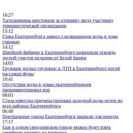
16:27
Тагильчанина арестовали за отправку звезд участнику
террористической организации
15:12
Глава Екатеринбурга заявил о возвращении воды в дома
горожан
14:12
Швейной фабрике в Екатеринбурге разрешили освоить
лесной участок недалеко от Белой башни
14:03
Грузовик догнал грузовик: в ДТП в Екатеринбурге погиб
пассажир фуры
10:41
Отсутствие воды в домах екатеринбуржцев
прокомментировал мэр
08:03
Стала известна причина пропажи холодной воды почти во
всех районах Екатеринбурга
06:49
Центральные улицы Екатеринбурга закрыли для проезда
17:17
Еще в одном свердловском городе можно будет взять
семейную ипотеку на вторичке