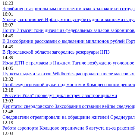
16:23
Челябинец с аэрозольным пистолетом взял в заложники сотруд
16:01
У реки, затопившей Ирбит, хотят углубить дно и выпрямить ру
15:07
Почти 7 тысяч тонн дизеля из федеральных запасов заброниров
14:49
В Заксобрании рассказали о выделении миллионов рублей Гор
14:49
В Ярославской области загорелись резервуары НПЗ
14:39
Из-за ДТП с трамваем в Нижнем Тагиле возбуждено уголовное 
14:05
Пункты выдачи заказов Wildberries распродают после массовых
13:32
Проблему огромной лужи под мостом в Компрессорном решили
13:18
"Россети Урал" проведут цикл встреч с застройщиками
13:03
Депутаты свердловского Заксобрания оставили вейпы следующ
12:48
Следователи отреагировали на обращение жителей Среднеураль
12:19
Работа аэропорта Кольцово ограничена 6 августа из-за ракетно
12:03