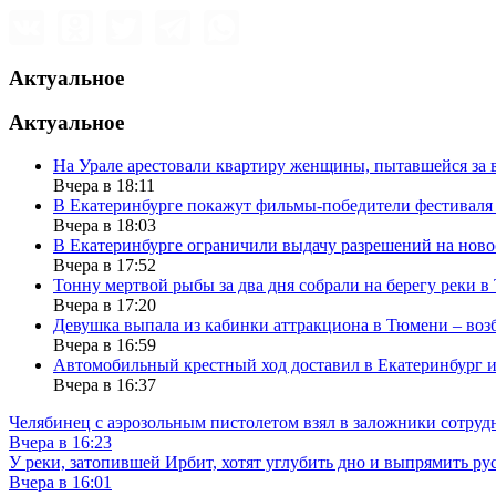
Актуальное
Актуальное
На Урале арестовали квартиру женщины, пытавшейся за в
Вчера в 18:11
В Екатеринбурге покажут фильмы-победители фестиваля
Вчера в 18:03
В Екатеринбурге ограничили выдачу разрешений на нов
Вчера в 17:52
Тонну мертвой рыбы за два дня собрали на берегу реки 
Вчера в 17:20
Девушка выпала из кабинки аттракциона в Тюмени – воз
Вчера в 16:59
Автомобильный крестный ход доставил в Екатеринбург 
Вчера в 16:37
Челябинец с аэрозольным пистолетом взял в заложники сотруд
Вчера в 16:23
У реки, затопившей Ирбит, хотят углубить дно и выпрямить ру
Вчера в 16:01