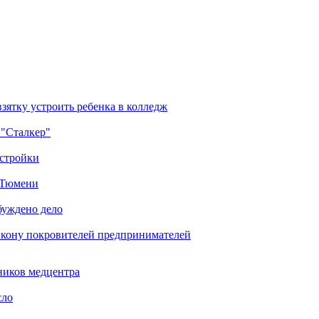
зятку устроить ребенка в колледж
 "Сталкер"
остройки
в Тюмени
буждено дело
икону покровителей предпринимателей
ников медцентра
сло