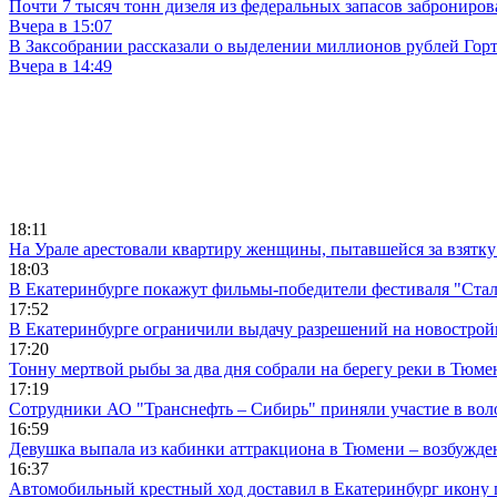
Почти 7 тысяч тонн дизеля из федеральных запасов заброниров
Вчера в 15:07
В Заксобрании рассказали о выделении миллионов рублей Гор
Вчера в 14:49
18:11
На Урале арестовали квартиру женщины, пытавшейся за взятку
18:03
В Екатеринбурге покажут фильмы-победители фестиваля "Ста
17:52
В Екатеринбурге ограничили выдачу разрешений на новострой
17:20
Тонну мертвой рыбы за два дня собрали на берегу реки в Тюме
17:19
Сотрудники АО "Транснефть – Сибирь" приняли участие в вол
16:59
Девушка выпала из кабинки аттракциона в Тюмени – возбужде
16:37
Автомобильный крестный ход доставил в Екатеринбург икону