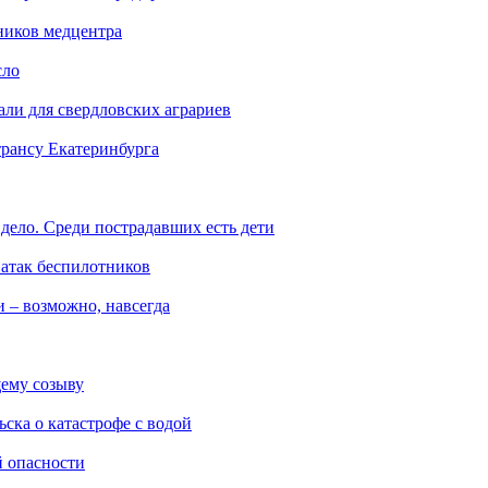
ников медцентра
сло
али для свердловских аграриев
трансу Екатеринбурга
дело. Среди пострадавших есть дети
 атак беспилотников
 – возможно, навсегда
ему созыву
ска о катастрофе с водой
й опасности