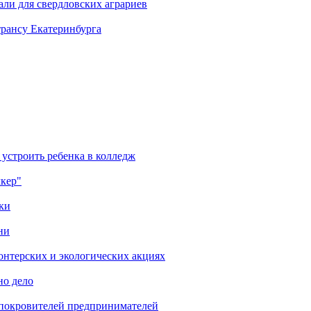
али для свердловских аграриев
трансу Екатеринбурга
 устроить ребенка в колледж
лкер"
ки
ни
онтерских и экологических акциях
но дело
 покровителей предпринимателей