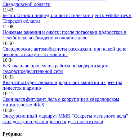
Свердловской области
11:43
Беспилотники повредили логистический центр Wildberries в
Тверской области
11:08
Ножевые ранения и ожоги: после потасовки подростков в
Челябинске возбуждено уголовное дело
10:50
Свердловские автомобилисты рассказали, при какой цене
бензина откажутся от машины
10:34
В Качканаре проведены работы по модернизации
газораспределительной сети
10:33
Квартиры будет сложно продать без выписки из реестра
повесток в армию
10:15
Скончался фигурант дела о коррупции в свердловском
министерстве ЖКХ
10:06
Экскурсионный маршрут ММК "Секреты метизного дела"
стал доступен для широкого круга посетителей
Рубрики