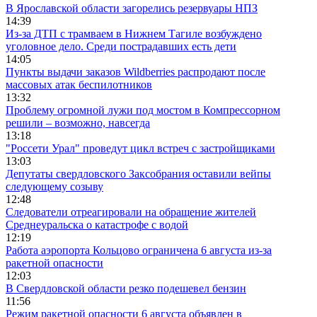
В Ярославской области загорелись резервуары НПЗ
14:39
Из-за ДТП с трамваем в Нижнем Тагиле возбуждено
уголовное дело. Среди пострадавших есть дети
14:05
Пункты выдачи заказов Wildberries распродают после
массовых атак беспилотников
13:32
Проблему огромной лужи под мостом в Компрессорном
решили – возможно, навсегда
13:18
"Россети Урал" проведут цикл встреч с застройщиками
13:03
Депутаты свердловского Заксобрания оставили вейпы
следующему созыву
12:48
Следователи отреагировали на обращение жителей
Среднеуральска о катастрофе с водой
12:19
Работа аэропорта Кольцово ограничена 6 августа из-за
ракетной опасности
12:03
В Свердловской области резко подешевел бензин
11:56
Режим ракетной опасности 6 августа объявлен в