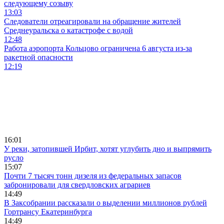
следующему созыву
13:03
Следователи отреагировали на обращение жителей
Среднеуральска о катастрофе с водой
12:48
Работа аэропорта Кольцово ограничена 6 августа из-за
ракетной опасности
12:19
16:01
У реки, затопившей Ирбит, хотят углубить дно и выпрямить
русло
15:07
Почти 7 тысяч тонн дизеля из федеральных запасов
забронировали для свердловских аграриев
14:49
В Заксобрании рассказали о выделении миллионов рублей
Гортрансу Екатеринбурга
14:49