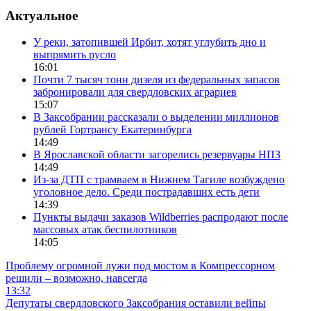
Актуальное
У реки, затопившей Ирбит, хотят углубить дно и
выпрямить русло
16:01
Почти 7 тысяч тонн дизеля из федеральных запасов
забронировали для свердловских аграриев
15:07
В Заксобрании рассказали о выделении миллионов
рублей Гортрансу Екатеринбурга
14:49
В Ярославской области загорелись резервуары НПЗ
14:49
Из-за ДТП с трамваем в Нижнем Тагиле возбуждено
уголовное дело. Среди пострадавших есть дети
14:39
Пункты выдачи заказов Wildberries распродают после
массовых атак беспилотников
14:05
Проблему огромной лужи под мостом в Компрессорном
решили – возможно, навсегда
13:32
Депутаты свердловского Заксобрания оставили вейпы