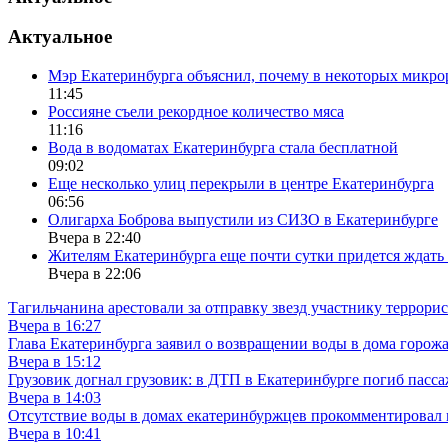
Актуальное
Мэр Екатеринбурга объяснил, почему в некоторых микрор
11:45
Россияне съели рекордное количество мяса
11:16
Вода в водоматах Екатеринбурга стала бесплатной
09:02
Еще несколько улиц перекрыли в центре Екатеринбурга
06:56
Олигарха Боброва выпустили из СИЗО в Екатеринбурге
Вчера в 22:40
Жителям Екатеринбурга еще почти сутки придется ждать
Вчера в 22:06
Тагильчанина арестовали за отправку звезд участнику террори
Вчера в 16:27
Глава Екатеринбурга заявил о возвращении воды в дома горож
Вчера в 15:12
Грузовик догнал грузовик: в ДТП в Екатеринбурге погиб пасс
Вчера в 14:03
Отсутствие воды в домах екатеринбуржцев прокомментировал 
Вчера в 10:41