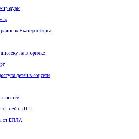
ажир фуры
мэр
 районах Екатеринбурга
 ипотеку на вторичке
ург
ступа детей в соцсети
еплосетей
л на ней в ДТП
ты от БПЛА