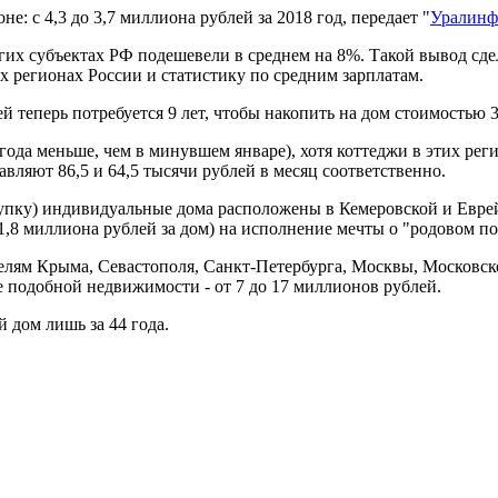
е: с 4,3 до 3,7 миллиона рублей за 2018 год, передает "
Уралин
их субъектах РФ подешевели в среднем на 8%. Такой вывод сдела
 регионах России и статистику по средним зарплатам.
 теперь потребуется 9 лет, чтобы накопить на дом стоимостью 
да меньше, чем в минувшем январе), хотя коттеджи в этих реги
авляют 86,5 и 64,5 тысячи рублей в месяц соответственно.
упку) индивидуальные дома расположены в Кемеровской и Еврей
,8 миллиона рублей за дом) на исполнение мечты о "родовом пом
жителям Крыма, Севастополя, Санкт-Петербурга, Москвы, Московс
е подобной недвижимости - от 7 до 17 миллионов рублей.
й дом лишь за 44 года.