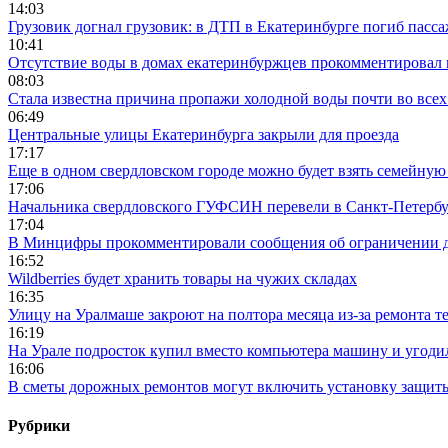
14:03
Грузовик догнал грузовик: в ДТП в Екатеринбурге погиб пасс
10:41
Отсутствие воды в домах екатеринбуржцев прокомментировал 
08:03
Стала известна причина пропажи холодной воды почти во всех
06:49
Центральные улицы Екатеринбурга закрыли для проезда
17:17
Еще в одном свердловском городе можно будет взять семейную
17:06
Начальника свердловского ГУФСИН перевели в Санкт-Петерб
17:04
В Минцифры прокомментировали сообщения об ограничении до
16:52
Wildberries будет хранить товары на чужих складах
16:35
Улицу на Уралмаше закроют на полтора месяца из-за ремонта т
16:19
На Урале подросток купил вместо компьютера машину и угоди
16:06
В сметы дорожных ремонтов могут включить установку защи
Рубрики