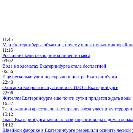
11:45
Мэр Екатеринбурга объяснил, почему в некоторых микрорайона
11:16
Россияне съели рекордное количество мяса
09:02
Вода в водоматах Екатеринбурга стала бесплатной
06:56
Еще несколько улиц перекрыли в центре Екатеринбурга
22:40
Олигарха Боброва выпустили из СИЗО в Екатеринбурге
22:06
Жителям Екатеринбурга еще почти сутки придется ждать воды
16:27
Тагильчанина арестовали за отправку звезд участнику террори
15:12
Глава Екатеринбурга заявил о возвращении воды в дома горож
14:12
Швейной фабрике в Екатеринбурге разрешили освоить лесной 