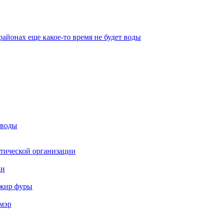
айонах еще какое-то время не будет воды
 воды
стической организации
ан
ажир фуры
мэр