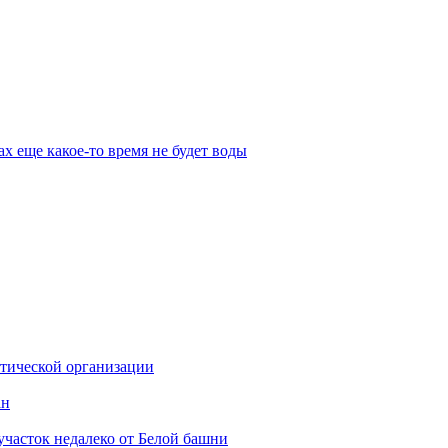
х еще какое-то время не будет воды
стической организации
ан
участок недалеко от Белой башни