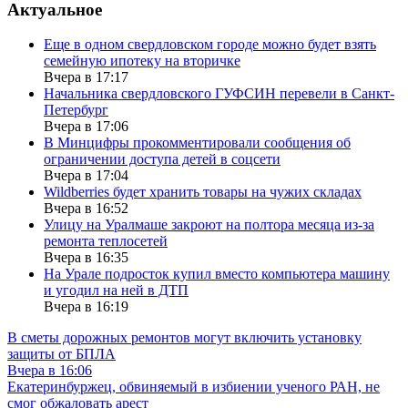
Актуальное
Еще в одном свердловском городе можно будет взять
семейную ипотеку на вторичке
Вчера в 17:17
Начальника свердловского ГУФСИН перевели в Санкт-
Петербург
Вчера в 17:06
В Минцифры прокомментировали сообщения об
ограничении доступа детей в соцсети
Вчера в 17:04
Wildberries будет хранить товары на чужих складах
Вчера в 16:52
Улицу на Уралмаше закроют на полтора месяца из-за
ремонта теплосетей
Вчера в 16:35
На Урале подросток купил вместо компьютера машину
и угодил на ней в ДТП
Вчера в 16:19
В сметы дорожных ремонтов могут включить установку
защиты от БПЛА
Вчера в 16:06
Екатеринбуржец, обвиняемый в избиении ученого РАН, не
смог обжаловать арест