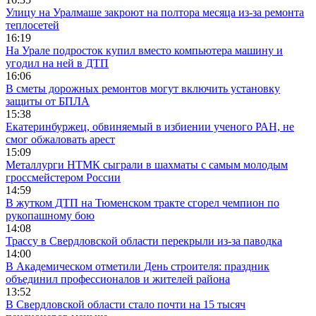
Улицу на Уралмаше закроют на полтора месяца из-за ремонта
теплосетей
16:19
На Урале подросток купил вместо компьютера машину и
угодил на ней в ДТП
16:06
В сметы дорожных ремонтов могут включить установку
защиты от БПЛА
15:38
Екатеринбуржец, обвиняемый в избиении ученого РАН, не
смог обжаловать арест
15:09
Металлурги НТМК сыграли в шахматы с самым молодым
гроссмейстером России
14:59
В жутком ДТП на Тюменском тракте сгорел чемпион по
рукопашному бою
14:08
Трассу в Свердловской области перекрыли из-за паводка
14:00
В Академическом отметили День строителя: праздник
объединил профессионалов и жителей района
13:52
В Свердловской области стало почти на 15 тысяч