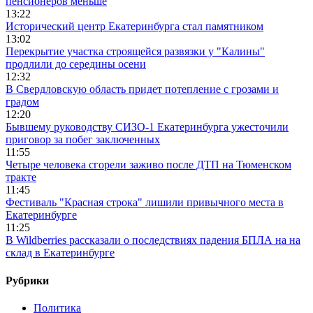
пенсионеров меньше
13:22
Исторический центр Екатеринбурга стал памятником
13:02
Перекрытие участка строящейся развязки у "Калины"
продлили до середины осени
12:32
В Свердловскую область придет потепление с грозами и
градом
12:20
Бывшему руководству СИЗО-1 Екатеринбурга ужесточили
приговор за побег заключенных
11:55
Четыре человека сгорели заживо после ДТП на Тюменском
тракте
11:45
Фестиваль "Красная строка" лишили привычного места в
Екатеринбурге
11:25
В Wildberries рассказали о последствиях падения БПЛА на на
склад в Екатеринбурге
Рубрики
Политика