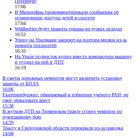
Петербург
17:06
В Минцифры прокомментировали сообщения об
ограничении доступа детей в соцсети
17:04
Wildberries будет хранить товары на чужих складах
16:52
Улицу на Уралмаше закроют на полтора месяца из-за
ремонта теплосетей
16:35
На Урале подросток купил вместо компьютера машину
и угодил на ней в ДТП
16:19
В сметы дорожных ремонтов могут включить установку
защиты от БПЛА
16:06
Екатеринбуржец, обвиняемый в избиении ученого РАН, не
смог обжаловать арест
15:38
В жутком ДТП на Тюменском тракте сгорел чемпион по
рукопашному бою
14:59
Трассу в Свердловской области перекрыли из-за паводка
14:08