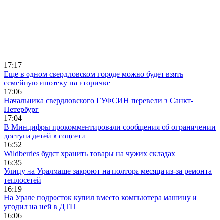
17:17
Еще в одном свердловском городе можно будет взять
семейную ипотеку на вторичке
17:06
Начальника свердловского ГУФСИН перевели в Санкт-
Петербург
17:04
В Минцифры прокомментировали сообщения об ограничении
доступа детей в соцсети
16:52
Wildberries будет хранить товары на чужих складах
16:35
Улицу на Уралмаше закроют на полтора месяца из-за ремонта
теплосетей
16:19
На Урале подросток купил вместо компьютера машину и
угодил на ней в ДТП
16:06