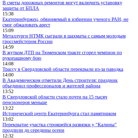
В сметы дорожных ремонтов могут включить установку
защиты от БПЛА
15:38
Екатеринбуржец, обвиняемый в избиении ученого РАН, не
смог обжаловать арест
15:09
Металлурги НТМК сыграли в шахматы с самым молодым
гроссмейстером России
14:59
В жутком ДТП на Тюменском тракте сгорел чемпион по
рукопашному бою
14:08
Трассу в Свердловской области перекрыли из-за паводка
14:00
В Академическом отметили День строителя: праздник
объединил профессионалов и жителей района
13:52
В Свердловской области стало почти на 15 тысяч
пенсионеров меньше
13:22
Исторический центр Екатеринбурга стал памятником
13:02
Перекрытие участка строящейся развязки у "Калины"
продлили до середины осени
12:32