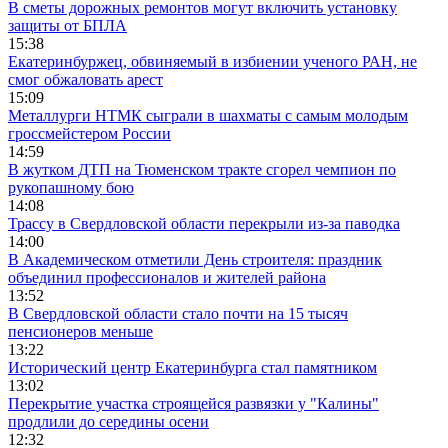
В сметы дорожных ремонтов могут включить установку
защиты от БПЛА
15:38
Екатеринбуржец, обвиняемый в избиении ученого РАН, не
смог обжаловать арест
15:09
Металлурги НТМК сыграли в шахматы с самым молодым
гроссмейстером России
14:59
В жутком ДТП на Тюменском тракте сгорел чемпион по
рукопашному бою
14:08
Трассу в Свердловской области перекрыли из-за паводка
14:00
В Академическом отметили День строителя: праздник
объединил профессионалов и жителей района
13:52
В Свердловской области стало почти на 15 тысяч
пенсионеров меньше
13:22
Исторический центр Екатеринбурга стал памятником
13:02
Перекрытие участка строящейся развязки у "Калины"
продлили до середины осени
12:32