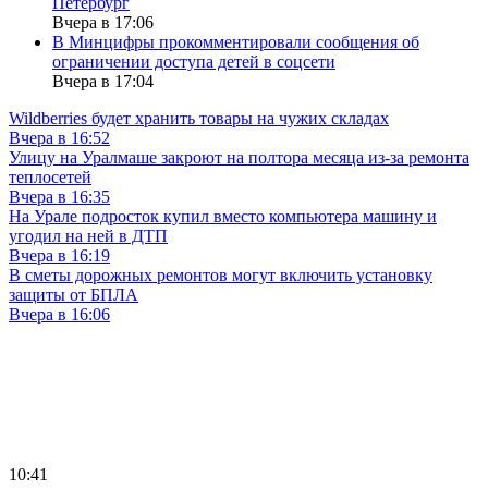
Петербург
Вчера в 17:06
В Минцифры прокомментировали сообщения об
ограничении доступа детей в соцсети
Вчера в 17:04
Wildberries будет хранить товары на чужих складах
Вчера в 16:52
Улицу на Уралмаше закроют на полтора месяца из-за ремонта
теплосетей
Вчера в 16:35
На Урале подросток купил вместо компьютера машину и
угодил на ней в ДТП
Вчера в 16:19
В сметы дорожных ремонтов могут включить установку
защиты от БПЛА
Вчера в 16:06
10:41