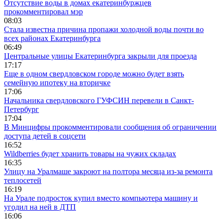
Отсутствие воды в домах екатеринбуржцев
прокомментировал мэр
08:03
Стала известна причина пропажи холодной воды почти во
всех районах Екатеринбурга
06:49
Центральные улицы Екатеринбурга закрыли для проезда
17:17
Еще в одном свердловском городе можно будет взять
семейную ипотеку на вторичке
17:06
Начальника свердловского ГУФСИН перевели в Санкт-
Петербург
17:04
В Минцифры прокомментировали сообщения об ограничении
доступа детей в соцсети
16:52
Wildberries будет хранить товары на чужих складах
16:35
Улицу на Уралмаше закроют на полтора месяца из-за ремонта
теплосетей
16:19
На Урале подросток купил вместо компьютера машину и
угодил на ней в ДТП
16:06