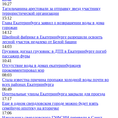
16:27
Тагильчанина арестовали за отправку звезд участнику
террористической организации
15:12
Глава Екатеринбурга заявил о возвращении воды в дома
горожан
14:12
Швейной фабрике в Екатеринбурге разрешили освоить
лесной участок недалеко от Белой башни
14:03
Грузовик догнал грузовик: в ДТП в Екатеринбурге погиб
пассажир фуры
10:41
Отсутствие воды в домах екатеринбуржцев
прокомментировал мэр
08:03
Стала известна причина пропажи холодной воды почти во
всех районах Екатеринбурга
06:49
Центральные улицы Екатеринбурга закрыли для проезда
17:17
Еще в одном свердловском городе можно будет взять
семейную ипотеку на вторичке
17:06
Начальника свердловского ГУФСИН перевели в Санкт-