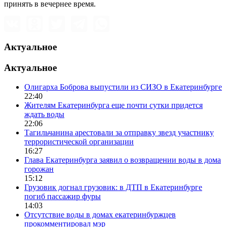
принять в вечернее время.
Актуальное
Актуальное
Олигарха Боброва выпустили из СИЗО в Екатеринбурге
22:40
Жителям Екатеринбурга еще почти сутки придется
ждать воды
22:06
Тагильчанина арестовали за отправку звезд участнику
террористической организации
16:27
Глава Екатеринбурга заявил о возвращении воды в дома
горожан
15:12
Грузовик догнал грузовик: в ДТП в Екатеринбурге
погиб пассажир фуры
14:03
Отсутствие воды в домах екатеринбуржцев
прокомментировал мэр