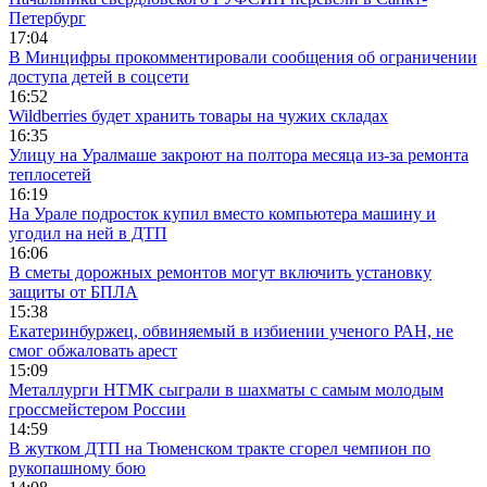
Петербург
17:04
В Минцифры прокомментировали сообщения об ограничении
доступа детей в соцсети
16:52
Wildberries будет хранить товары на чужих складах
16:35
Улицу на Уралмаше закроют на полтора месяца из-за ремонта
теплосетей
16:19
На Урале подросток купил вместо компьютера машину и
угодил на ней в ДТП
16:06
В сметы дорожных ремонтов могут включить установку
защиты от БПЛА
15:38
Екатеринбуржец, обвиняемый в избиении ученого РАН, не
смог обжаловать арест
15:09
Металлурги НТМК сыграли в шахматы с самым молодым
гроссмейстером России
14:59
В жутком ДТП на Тюменском тракте сгорел чемпион по
рукопашному бою