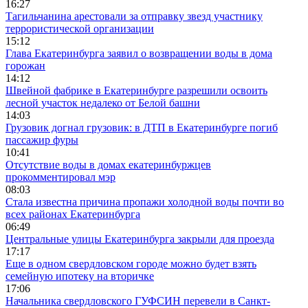
16:27
Тагильчанина арестовали за отправку звезд участнику
террористической организации
15:12
Глава Екатеринбурга заявил о возвращении воды в дома
горожан
14:12
Швейной фабрике в Екатеринбурге разрешили освоить
лесной участок недалеко от Белой башни
14:03
Грузовик догнал грузовик: в ДТП в Екатеринбурге погиб
пассажир фуры
10:41
Отсутствие воды в домах екатеринбуржцев
прокомментировал мэр
08:03
Стала известна причина пропажи холодной воды почти во
всех районах Екатеринбурга
06:49
Центральные улицы Екатеринбурга закрыли для проезда
17:17
Еще в одном свердловском городе можно будет взять
семейную ипотеку на вторичке
17:06
Начальника свердловского ГУФСИН перевели в Санкт-