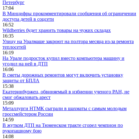
Петербург
17:04
В Минцифры прокомментировали сообщения об ограничении
доступа детей в соцсети
16:52
Wildberries будет хранить товары на чужих складах
16:35
Улицу на Уралмаше закроют на полтора месяца из-за ремонта
теплосетей
16:19
На Урале подросток купил вместо компьютера машину и
угодил на ней в ДТП
16:06
В сметы дорожных ремонтов могут включить установку
защиты от БПЛА
15:38
Екатеринбуржец, обвиняемый в избиении ученого РАН, не
смог обжаловать арест
15:09
Металлурги НТМК сыграли в шахматы с самым молодым
гроссмейстером России
14:59
В жутком ДТП на Тюменском тракте сгорел чемпион по
рукопашному бою
14:08