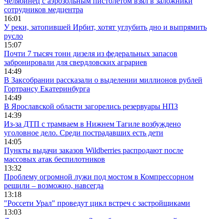
Челябинец с аэрозольным пистолетом взял в заложники
сотрудников медцентра
16:01
У реки, затопившей Ирбит, хотят углубить дно и выпрямить
русло
15:07
Почти 7 тысяч тонн дизеля из федеральных запасов
забронировали для свердловских аграриев
14:49
В Заксобрании рассказали о выделении миллионов рублей
Гортрансу Екатеринбурга
14:49
В Ярославской области загорелись резервуары НПЗ
14:39
Из-за ДТП с трамваем в Нижнем Тагиле возбуждено
уголовное дело. Среди пострадавших есть дети
14:05
Пункты выдачи заказов Wildberries распродают после
массовых атак беспилотников
13:32
Проблему огромной лужи под мостом в Компрессорном
решили – возможно, навсегда
13:18
"Россети Урал" проведут цикл встреч с застройщиками
13:03