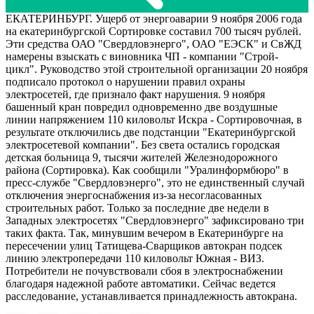
ЕКАТЕРИНБУРГ. Ущерб от энергоаварии 9 ноября 2006 года
на екатеринбургской Сортировке составил 700 тысяч рублей.
Эти средства ОАО "Свердловэнерго", ОАО "ЕЭСК" и СвЖД
намерены взыскать с виновника ЧП - компании "Строй-
цикл". Руководство этой строительной организации 20 ноября
подписало протокол о нарушении правил охраны
электросетей, где признало факт нарушения. 9 ноября
башенный кран повредил одновременно две воздушные
линии напряжением 110 киловольт Искра - Сортировочная, в
результате отключились две подстанции "Екатеринбургской
электросетевой компании". Без света остались городская
детская больница 9, тысячи жителей Железнодорожного
района (Сортировка). Как сообщили "Уралинформбюро" в
пресс-службе "Свердловэнерго", это не единственный случай
отключения энергоснабжения из-за несогласованных
строительных работ. Только за последние две недели в
Западных электросетях "Свердловэнерго" зафиксировано три
таких факта. Так, минувшим вечером в Екатеринбурге на
пересечении улиц Татищева-Сварщиков автокран подсек
линию электропередачи 110 киловольт Южная - ВИЗ.
Потребители не почувствовали сбоя в электроснабжении
благодаря надежной работе автоматики. Сейчас ведется
расследование, устанавливается принадлежность автокрана.