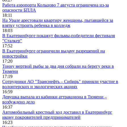
Работа аэропорта Кольцово 7 августа ограничена из-за
опасности БПЛА
18:11
На Урале арестовали квартиру женщины, пытавшейся за
взятку устроить ребенка в колледж
18:03
В Екатеринбурге покажут фильмы-победители фестиваля
"Сталкер"
17:52
В Екатеринбурге ограничили выдачу разрешений на
новостройки
17:20
Тонну мертвой рыбы за два дня собрали на берегу реки в
Тюмени
17:19
Сотрудники АО "Транснефть – Сибирь" приняли участие в
волонтерских и экологических акциях
16:59
Девушка выпала из кабинки аттракциона в Тюмени –
возбуждено дело
16:37
Автомобильный крестный ход доставил в Екатеринбург
икону покровителей предпринимателей
16:23