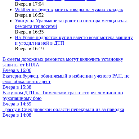
Вчера в 17:04
Wildberries будет хранить товары на чужих складах
Вчера в 16:52
Улицу на Уралмаше закроют на полтора месяца из-за
ремонта теплосетей
Вчера в 16:35
На Урале подросток купил вместо компьютера машину
и угодил на ней в ДТП
Вчера в 16:19
В сметы дорожных ремонтов могут включить установку
защиты от БПЛА
Вчера в 16:06
Екатеринбуржец, обвиняемый в избиении ученого РАН, не
смог обжаловать арест
Вчера в 15:38
В жутком ДТП на Тюменском тракте сгорел чемпион по
рукопашному бою
Вчера в 14:59
Трассу в Свердловской области перекрыли из-за паводка
Вчера в 14:08