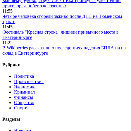
Бывшему руководству СИЗО-1 Екатеринбурга ужесточили
приговор за побег заключенных
11:55
Четыре человека сгорели заживо после ДТП на Тюменском
тракте
11:45
Фестиваль "Красная строка" лишили привычного места в
Екатеринбурге
11:25
В Wildberries рассказали о последствиях падения БПЛА на на
склад в Екатеринбурге
Рубрики
Политика
Происшествия
Экономика
Криминал
Финансы
Общество
Спорт
Разделы
Новости