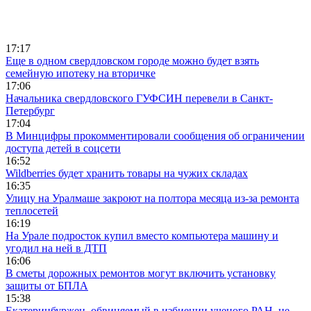
17:17
Еще в одном свердловском городе можно будет взять
семейную ипотеку на вторичке
17:06
Начальника свердловского ГУФСИН перевели в Санкт-
Петербург
17:04
В Минцифры прокомментировали сообщения об ограничении
доступа детей в соцсети
16:52
Wildberries будет хранить товары на чужих складах
16:35
Улицу на Уралмаше закроют на полтора месяца из-за ремонта
теплосетей
16:19
На Урале подросток купил вместо компьютера машину и
угодил на ней в ДТП
16:06
В сметы дорожных ремонтов могут включить установку
защиты от БПЛА
15:38
Екатеринбуржец, обвиняемый в избиении ученого РАН, не