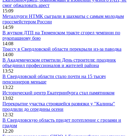
смог обжаловать арест
15:09
Металлурги НТМК сыграли в шахматы с самым молодым
гроссмейстером России
14:59
В жутком ДТП на Тюменском тракте сгорел чемпион по
рукопашному бою
14:08
Трассу в Свердловской области перекрыли из-за паводка
14:00
В Академическом отметили День строителя: праздник
объединил профессионалов и жителей района
13:52
В Свердловской области стало почти на 15 тысяч
пенсионеров меньше
13:22
Исторический центр Екатеринбурга стал памятником
13:02
Перекрытие участка строящейся развязки у "Калины"
продлили до середины осени
12:32
В Свердловскую область придет потепление с грозами и
градом
12:20