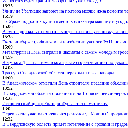
Wildberries будет хранить товары на чужих складах
16:35
Улицу на Уралмаше закроют на полтора месяца из-за ремонта т
16:19
На Урале подросток купил вместо компьютера машину и угоди
16:06
В сметы дорожных ремонтов могут включить установку защи
15:38
Екатеринбуржец, обвиняемый в избиении ученого РАН, не смог
15:09
Металлурги НТМК сыграли в шахматы с самым молодым гросс
14:59
В жутком ДТП на Тюменском тракте сгорел чемпион по рукоп
14:08
Трассу в Свердловской области перекрыли из-за паводка
14:00
В Академическом отметили День строителя: праздник объедин
13:52
В Свердловской области стало почти на 15 тысяч пенсионеров
13:22
Исторический центр Екатеринбурга стал памятником
13:02
Перекрытие участка строящейся развязки у "Калины" продлили
12:32
В Свердловскую область придет потепление с грозами и градо