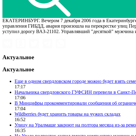
ЕКАТЕРИНБУРГ. Вечером 7 декабря 2006 года в Екатеринбург
управления ГИБДД, авария произошла на перекрестке улиц Пер
уступил дорогу ВАЗ-21102. Управлявший "десяткой" мужчина и
Актуальное
Актуальное
Еще в одном свердловском городе можно будет взять сем
17:17
Начальника свердловского ГУФСИН перевели в Санкт-П
17:06
В Минцифры прокомментировали сообщения об ограничен
17:04
Wildberries будет хранить товары на чужих складах
16:52
Улицу на Уралмаше закроют на полтора месяца из-за ремо
16:35
На Урале подросток купил вместо компьютера машину и 