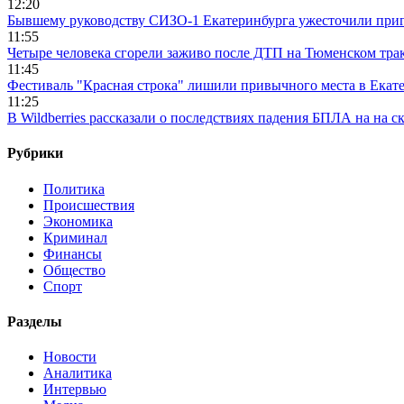
12:20
Бывшему руководству СИЗО-1 Екатеринбурга ужесточили приг
11:55
Четыре человека сгорели заживо после ДТП на Тюменском тра
11:45
Фестиваль "Красная строка" лишили привычного места в Екат
11:25
В Wildberries рассказали о последствиях падения БПЛА на на с
Рубрики
Политика
Происшествия
Экономика
Криминал
Финансы
Общество
Спорт
Разделы
Новости
Аналитика
Интервью