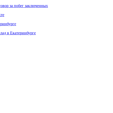
овор за побег заключенных
кте
еринбурге
клад в Екатеринбурге