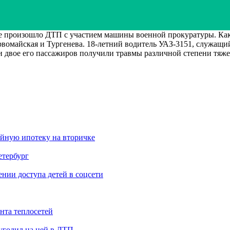
е произошло ДТП с участием машины военной прокуратуры. Ка
вомайская и Тургенева. 18-летний водитель УАЗ-3151, служащий
 двое его пассажиров получили травмы различной степени тяже
ейную ипотеку на вторичке
етербург
ии доступа детей в соцсети
нта теплосетей
угодил на ней в ДТП