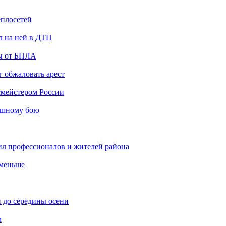
еплосетей
л на ней в ДТП
ты от БПЛА
 обжаловать арест
мейстером России
ашному бою
ил профессионалов и жителей района
 меньше
 до середины осени
м