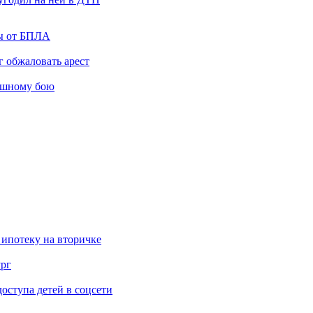
ты от БПЛА
 обжаловать арест
ашному бою
 ипотеку на вторичке
ург
ступа детей в соцсети