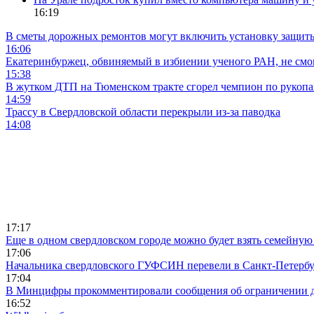
16:19
В сметы дорожных ремонтов могут включить установку защи
16:06
Екатеринбуржец, обвиняемый в избиении ученого РАН, не смог
15:38
В жутком ДТП на Тюменском тракте сгорел чемпион по рукоп
14:59
Трассу в Свердловской области перекрыли из-за паводка
14:08
17:17
Еще в одном свердловском городе можно будет взять семейную
17:06
Начальника свердловского ГУФСИН перевели в Санкт-Петерб
17:04
В Минцифры прокомментировали сообщения об ограничении до
16:52