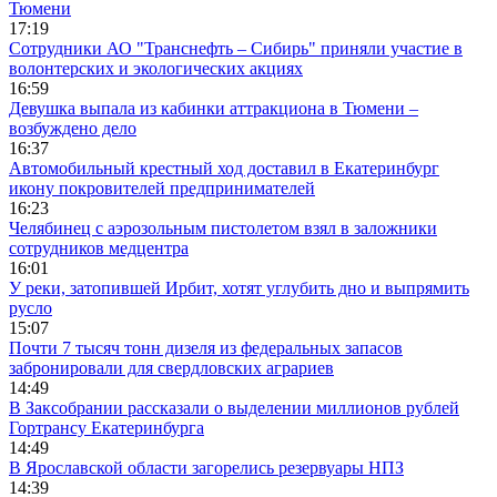
Тюмени
17:19
Сотрудники АО "Транснефть – Сибирь" приняли участие в
волонтерских и экологических акциях
16:59
Девушка выпала из кабинки аттракциона в Тюмени –
возбуждено дело
16:37
Автомобильный крестный ход доставил в Екатеринбург
икону покровителей предпринимателей
16:23
Челябинец с аэрозольным пистолетом взял в заложники
сотрудников медцентра
16:01
У реки, затопившей Ирбит, хотят углубить дно и выпрямить
русло
15:07
Почти 7 тысяч тонн дизеля из федеральных запасов
забронировали для свердловских аграриев
14:49
В Заксобрании рассказали о выделении миллионов рублей
Гортрансу Екатеринбурга
14:49
В Ярославской области загорелись резервуары НПЗ
14:39