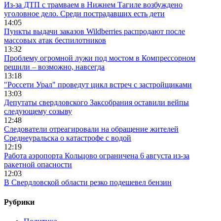
Из-за ДТП с трамваем в Нижнем Тагиле возбуждено
уголовное дело. Среди пострадавших есть дети
14:05
Пункты выдачи заказов Wildberries распродают после
массовых атак беспилотников
13:32
Проблему огромной лужи под мостом в Компрессорном
решили – возможно, навсегда
13:18
"Россети Урал" проведут цикл встреч с застройщиками
13:03
Депутаты свердловского Заксобрания оставили вейпы
следующему созыву
12:48
Следователи отреагировали на обращение жителей
Среднеуральска о катастрофе с водой
12:19
Работа аэропорта Кольцово ограничена 6 августа из-за
ракетной опасности
12:03
В Свердловской области резко подешевел бензин
Рубрики