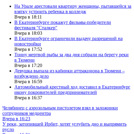
На Урале арестовали квартиру женщины, пытавшейся за
взятку устроить ребенка в колледж
Вчера в 18:11
В Екатеринбурге покажут фильмы-победители
фестиваля "Сталкер"
Вчера в 18:03
В Екатеринбурге ограничили выдачу разрешений на
новостройки
Вчера в 17:52
Тонну мертвой рыбы за два дня собрали на берегу реки
в Тюмени
Вчера в 17:20
Девушка выпала из кабинки аттракциона в Тюмени –
возбуждено дело
Вчера в 16:59
Автомобильный крестный ход доставил в Екатеринбург
икону покровителей предпринимателей
Вчера в 16:37
Челябинец с аэрозольным пистолетом взял в заложники
сотрудников медцентра
Вчера в 16:23
У реки, затопившей Ирбит, хотят углубить дно и выпрямить
русло