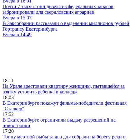
Вчера в 16:01
Почти 7 тысяч тонн дизеля из федеральных запасов
забронировали для свердловских аграриев
Вчера в 15:07
В Заксобрании рассказали о выделении миллионов рублей
Гортрансу Екатеринбурга
Вчера в 14:49
18:11
На Урале арестовали квартиру женщины, пытавшейся за
взятку устроить ребенка в колледж
18:03
В Екатеринбурге покажут фильмы-победители фестиваля
"Сталкер"
17:52
В Екатеринбурге ограничили выдачу разрешений на
новостройки
17:20
Тонну мертвой рыбы за два дня собрали на берегу реки в