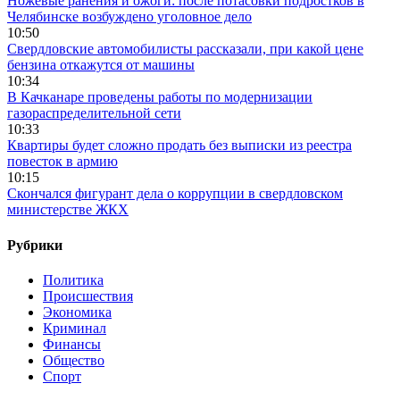
Ножевые ранения и ожоги: после потасовки подростков в
Челябинске возбуждено уголовное дело
10:50
Свердловские автомобилисты рассказали, при какой цене
бензина откажутся от машины
10:34
В Качканаре проведены работы по модернизации
газораспределительной сети
10:33
Квартиры будет сложно продать без выписки из реестра
повесток в армию
10:15
Скончался фигурант дела о коррупции в свердловском
министерстве ЖКХ
Рубрики
Политика
Происшествия
Экономика
Криминал
Финансы
Общество
Спорт