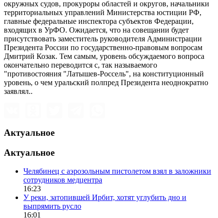
окружных судов, прокуроры областей и округов, начальники
территориальных управлений Министерства юстиции РФ,
главные федеральные инспектора субъектов Федерации,
входящих в УрФО. Ожидается, что на совещании будет
присутствовать заместитель руководителя Администрации
Президента России по государственно-правовым вопросам
Дмитрий Козак. Тем самым, уровень обсуждаемого вопроса
окончательно переводится с, так называемого
"противостояния "Латышев-Россель", на конституционный
уровень, о чем уральский полпред Президента неоднократно
заявлял..
Актуальное
Актуальное
Челябинец с аэрозольным пистолетом взял в заложники
сотрудников медцентра
16:23
У реки, затопившей Ирбит, хотят углубить дно и
выпрямить русло
16:01