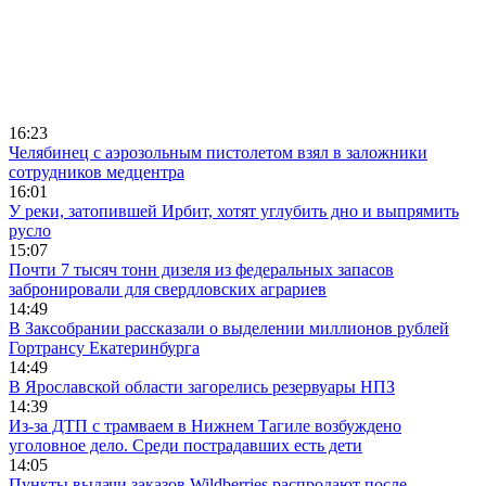
16:23
Челябинец с аэрозольным пистолетом взял в заложники
сотрудников медцентра
16:01
У реки, затопившей Ирбит, хотят углубить дно и выпрямить
русло
15:07
Почти 7 тысяч тонн дизеля из федеральных запасов
забронировали для свердловских аграриев
14:49
В Заксобрании рассказали о выделении миллионов рублей
Гортрансу Екатеринбурга
14:49
В Ярославской области загорелись резервуары НПЗ
14:39
Из-за ДТП с трамваем в Нижнем Тагиле возбуждено
уголовное дело. Среди пострадавших есть дети
14:05
Пункты выдачи заказов Wildberries распродают после