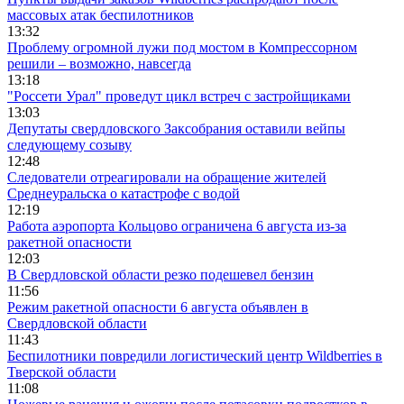
массовых атак беспилотников
13:32
Проблему огромной лужи под мостом в Компрессорном
решили – возможно, навсегда
13:18
"Россети Урал" проведут цикл встреч с застройщиками
13:03
Депутаты свердловского Заксобрания оставили вейпы
следующему созыву
12:48
Следователи отреагировали на обращение жителей
Среднеуральска о катастрофе с водой
12:19
Работа аэропорта Кольцово ограничена 6 августа из-за
ракетной опасности
12:03
В Свердловской области резко подешевел бензин
11:56
Режим ракетной опасности 6 августа объявлен в
Свердловской области
11:43
Беспилотники повредили логистический центр Wildberries в
Тверской области
11:08