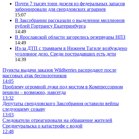
Почти 7 тысяч тонн дизеля из федеральных запасов
забронировали для свердловских аграриев
15:07
В Заксобрании рассказали о выделении миллионов
рублей Гортрансу Екатеринбурга
14:49
В Ярославской области загорелись резервуары НПЗ
14:49
Из-за ДТП с трамваем в Нижнем Тагиле возбуждено
уголовное дело. Среди пострадавших есть дети
14:39
Пункты выдачи заказов Wildberries распродают после
массовых атак беспилотников
14:05
Проблему огромной лужи под мостом в Компрессорном
решили – возможно, навсегда
13:32
Депутаты свердловского Заксобрания оставили вейпы
следующему созыву
13:03
Следователи отреагировали на обращение жителей
Среднеуральска о катастрофе с водой
12:48