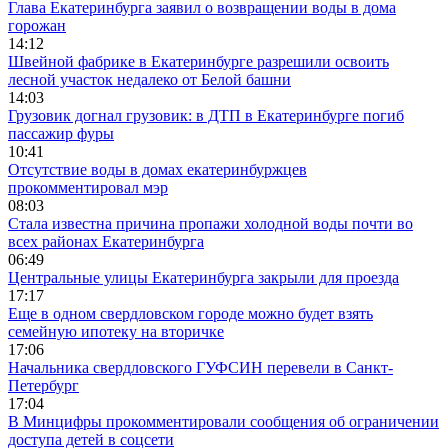
Глава Екатеринбурга заявил о возвращении воды в дома
горожан
14:12
Швейной фабрике в Екатеринбурге разрешили освоить
лесной участок недалеко от Белой башни
14:03
Грузовик догнал грузовик: в ДТП в Екатеринбурге погиб
пассажир фуры
10:41
Отсутствие воды в домах екатеринбуржцев
прокомментировал мэр
08:03
Стала известна причина пропажи холодной воды почти во
всех районах Екатеринбурга
06:49
Центральные улицы Екатеринбурга закрыли для проезда
17:17
Еще в одном свердловском городе можно будет взять
семейную ипотеку на вторичке
17:06
Начальника свердловского ГУФСИН перевели в Санкт-
Петербург
17:04
В Минцифры прокомментировали сообщения об ограничении
доступа детей в соцсети