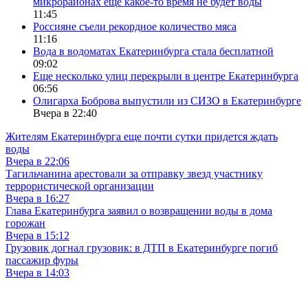
микрорайонах еще какое-то время не будет воды
11:45
Россияне съели рекордное количество мяса
11:16
Вода в водоматах Екатеринбурга стала бесплатной
09:02
Еще несколько улиц перекрыли в центре Екатеринбурга
06:56
Олигарха Боброва выпустили из СИЗО в Екатеринбурге
Вчера в 22:40
Жителям Екатеринбурга еще почти сутки придется ждать
воды
Вчера в 22:06
Тагильчанина арестовали за отправку звезд участнику
террористической организации
Вчера в 16:27
Глава Екатеринбурга заявил о возвращении воды в дома
горожан
Вчера в 15:12
Грузовик догнал грузовик: в ДТП в Екатеринбурге погиб
пассажир фуры
Вчера в 14:03