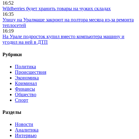
16:52
Wildberries будет хранить товары на чужих складах
16:35
Улицу на Уралмаше закроют на полтора месяца из-за ремонта
теплосетей
16:19
На Урале подросток купил вместо компьютера машину и
угодил на ней в ДТП
Рубрики
Политика
Происшествия
Экономика
Криминал
Финансы
Общество
Спорт
Разделы
Новости
Аналитика
Интервью