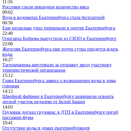
11:16
Россияне съели рекордное количество мяса
09:02
Вода в водоматах Екатеринбурга стала бесплатной
06:56
Еще несколько улиц перекрыли в центре Екатеринбурга
22:40
Олигарха Боброва выпустили из СИЗО в Екатеринбурге
22:06
Жителям Екатеринбурга еще почти сутки придется ждать
воды
16:27
Тагильчанина арестовали за отправку звезд участнику
террористической организации
15:12
Глава Екатеринбурга заявил о возвращении воды в дома
горожан
14:12
Швейной фабрике в Екатеринбурге разрешили освоить
лесной участок недалеко от Белой башни
14:03
Грузовик догнал грузовик: в ДТП в Екатеринбурге погиб
пассажир фуры
10:41
Отсутствие воды в домах екатеринбуржцев