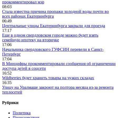
прокомментировал мэр
08:03
Стала известна причина пропажи холодной воды почти во
всех районах Екатеринбурга
06:49
Центральные улицы Екатеринбурга закрыли для проезда
17:17
Еще в одном свердловском городе можно будет взять
семейную ипотеку на вторичке
17:06
Начальника свердловского ГУФСИН перевели в Санкт-
Петербург
17:04
В Минцифры прокомментировали сообщения об ограничении
доступа детей в соцсети
16:52
Wildberries будет хранить товары на чужих складах
16:35
Улицу на Уралмаше закроют на полтора месяца из-за ремонта
теплосетей
Рубрики
Политика
Происшествия