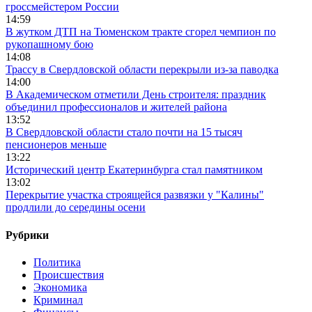
гроссмейстером России
14:59
В жутком ДТП на Тюменском тракте сгорел чемпион по
рукопашному бою
14:08
Трассу в Свердловской области перекрыли из-за паводка
14:00
В Академическом отметили День строителя: праздник
объединил профессионалов и жителей района
13:52
В Свердловской области стало почти на 15 тысяч
пенсионеров меньше
13:22
Исторический центр Екатеринбурга стал памятником
13:02
Перекрытие участка строящейся развязки у "Калины"
продлили до середины осени
Рубрики
Политика
Происшествия
Экономика
Криминал