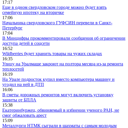
17:17
Еще в одном свердловском городе можно будет взять
семейную ипотеку на вторичке
17:06
Начальника свердловского ГУФСИН перевели в Санкт-
Петербург
17:04
В Минцифры прокомментировали сообщения об ограничении
доступа детей в соцсети
16:52
Wildberries будет хранить товары на чужих складах
16:35
Улицу на Уралмаше закроют на полтора месяца из-за ремонта
теплосетей
16:19
На Урале подросток купил вместо компьютера машину и
угодил на ней в ДТП
16:06
В сметы дорожных ремонтов могут включить установку
защиты от БПЛА
15:38
Екатеринбуржец, обвиняемый в избиении ученого РАН, не
смог обжаловать арест
15:09
Металлурги НТМК сыграли в шахматы с самым молодым