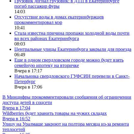
Грузовик догнал грузовик: в ДТП в Екатеринбурге
погиб пассажир фуры
14:03
Отсутствие воды в домах екатеринбуржцев
прокомментировал мэр
10:41
Стала известна причина пропажи холодной воды почти
во всех районах Екатеринбурга
08:03
Центральные улицы Екатеринбурга закрыли для проезда
06:49
Еще в одном свердловском городе можно будет взять
семейную ипотеку на вторичке
Вчера в 17:17
Начальника свердловского ГУФСИН перевели в Санкт-
Петербург
Вчера в 17:06
В Минцифры прокомментировали сообщения об ограничении
доступа детей в соцсети
Вчера в 17:04
Wildberries будет хранить товары на чужих складах
Вчера в 16:52
Улицу на Уралмаше закроют на полтора месяца из-за ремонта
теплосетей