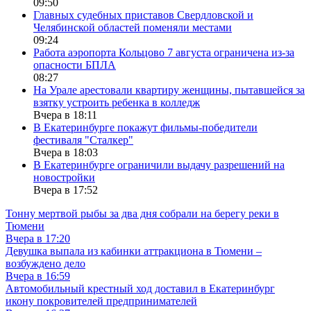
09:50
Главных судебных приставов Свердловской и
Челябинской областей поменяли местами
09:24
Работа аэропорта Кольцово 7 августа ограничена из-за
опасности БПЛА
08:27
На Урале арестовали квартиру женщины, пытавшейся за
взятку устроить ребенка в колледж
Вчера в 18:11
В Екатеринбурге покажут фильмы-победители
фестиваля "Сталкер"
Вчера в 18:03
В Екатеринбурге ограничили выдачу разрешений на
новостройки
Вчера в 17:52
Тонну мертвой рыбы за два дня собрали на берегу реки в
Тюмени
Вчера в 17:20
Девушка выпала из кабинки аттракциона в Тюмени –
возбуждено дело
Вчера в 16:59
Автомобильный крестный ход доставил в Екатеринбург
икону покровителей предпринимателей