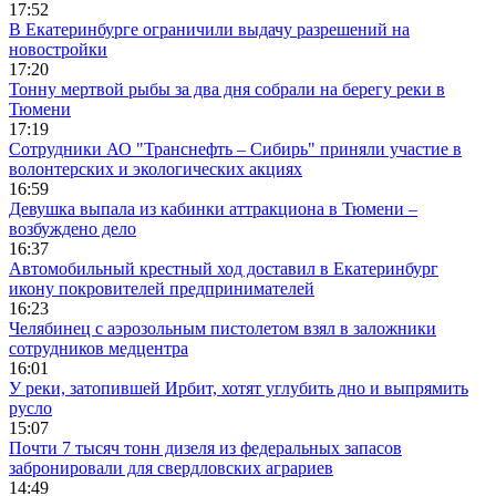
17:52
В Екатеринбурге ограничили выдачу разрешений на
новостройки
17:20
Тонну мертвой рыбы за два дня собрали на берегу реки в
Тюмени
17:19
Сотрудники АО "Транснефть – Сибирь" приняли участие в
волонтерских и экологических акциях
16:59
Девушка выпала из кабинки аттракциона в Тюмени –
возбуждено дело
16:37
Автомобильный крестный ход доставил в Екатеринбург
икону покровителей предпринимателей
16:23
Челябинец с аэрозольным пистолетом взял в заложники
сотрудников медцентра
16:01
У реки, затопившей Ирбит, хотят углубить дно и выпрямить
русло
15:07
Почти 7 тысяч тонн дизеля из федеральных запасов
забронировали для свердловских аграриев
14:49