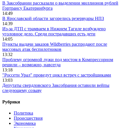
В Заксобрании рассказали о выделении миллионов рублей
Гортрансу Екатеринбурга
14:49
В Ярославской области загорелись резервуары НПЗ
14:39
Из-за ДТП с трамваем в Нижнем Тагиле возбуждено
уголовное дело. Среди пострадавших есть дети
14:05
Пункты выдачи заказов Wildberries распродают после
массовых атак беспилотников
13:32
Проблему огромной лужи под мостом в Компрессорном
решили – возможно, навсегда
13:18
"Россети Урал" проведут цикл встреч с застройщиками
13:03
Депутаты свердловского Заксобрания оставили вейпы
следующему созыву
Рубрики
Политика
Происшествия
Экономика