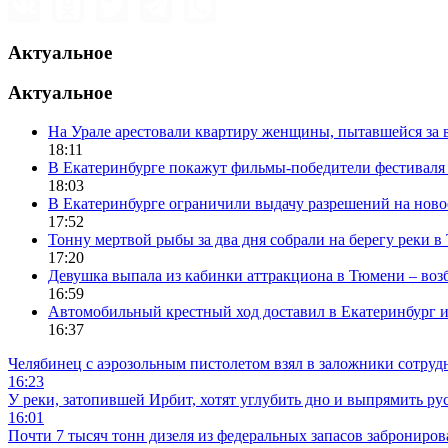
Актуальное
Актуальное
На Урале арестовали квартиру женщины, пытавшейся за в
18:11
В Екатеринбурге покажут фильмы-победители фестиваля
18:03
В Екатеринбурге ограничили выдачу разрешений на нов
17:52
Тонну мертвой рыбы за два дня собрали на берегу реки 
17:20
Девушка выпала из кабинки аттракциона в Тюмени – воз
16:59
Автомобильный крестный ход доставил в Екатеринбург 
16:37
Челябинец с аэрозольным пистолетом взял в заложники сотруд
16:23
У реки, затопившей Ирбит, хотят углубить дно и выпрямить ру
16:01
Почти 7 тысяч тонн дизеля из федеральных запасов заброниров