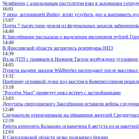
Челябинец с аэрозольным пистолетом взял в заложники сотруд
16:01
У реки, затопившей Ирбит, хотят углубить дно и выпрямить ру
15:07
Почти 7 тысяч тонн дизеля из федеральных запасов заброниров
14:49
В Заксобрании рассказали о выделении миллионов рублей Гор
14:49
В Ярославской области загорелись резервуары НПЗ
14:39
Из-за ДТП с трамваем в Нижнем Тагиле возбуждено уголовное 
14:05
Пункты выдачи заказов Wildberries распродают после массовых
13:32
Проблему огромной лужи под мостом в Компрессорном решили
13:18
"Россети Урал" проведут цикл встреч с застройщиками
13:03
Депутаты свердловского Заксобрания оставили вейпы следующ
12:48
Следователи отреагировали на обращение жителей Среднеураль
12:19
Работа аэропорта Кольцово ограничена 6 августа из-за ракетно
12:03
В Свердловской области резко подешевел бензин