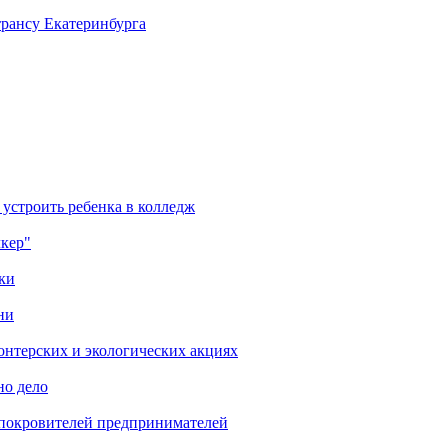
трансу Екатеринбурга
 устроить ребенка в колледж
лкер"
ки
ни
онтерских и экологических акциях
но дело
 покровителей предпринимателей