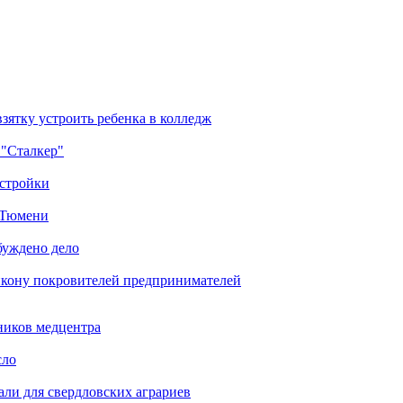
зятку устроить ребенка в колледж
 "Сталкер"
остройки
в Тюмени
буждено дело
икону покровителей предпринимателей
ников медцентра
сло
али для свердловских аграриев