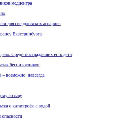
ников медцентра
сло
али для свердловских аграриев
трансу Екатеринбурга
дело. Среди пострадавших есть дети
 атак беспилотников
 – возможно, навсегда
ему созыву
ска о катастрофе с водой
й опасности