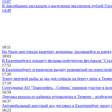
15:07
В Заксобрании рассказали о выделении миллионов рублей Гор
14:49
18:11
На Урале арестовали квартиру женщины, пытавшейся за взятку
18:03
В Екатеринбурге покажут фильмы-победители фестиваля "Ста
17:52
В Екатеринбурге ограничили выдачу разрешений на новострой
17:20
Тонну мертвой рыбы за два дня собрали на берегу реки в Тюме
17:19
Сотрудники АО "Транснефть – Сибирь" приняли участие в вол
16:59
Девушка выпала из кабинки аттракциона в Тюмени – возбужде
16:37
Автомобильный крестный ход доставил в Екатеринбург икону
16:23