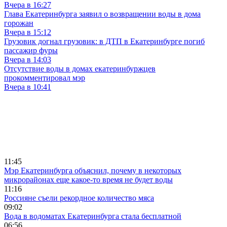
Вчера в 16:27
Глава Екатеринбурга заявил о возвращении воды в дома
горожан
Вчера в 15:12
Грузовик догнал грузовик: в ДТП в Екатеринбурге погиб
пассажир фуры
Вчера в 14:03
Отсутствие воды в домах екатеринбуржцев
прокомментировал мэр
Вчера в 10:41
11:45
Мэр Екатеринбурга объяснил, почему в некоторых
микрорайонах еще какое-то время не будет воды
11:16
Россияне съели рекордное количество мяса
09:02
Вода в водоматах Екатеринбурга стала бесплатной
06:56