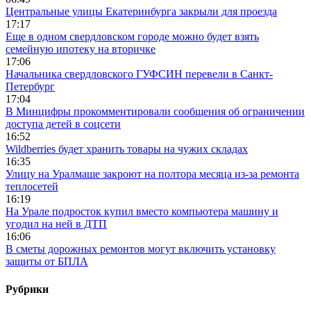
Центральные улицы Екатеринбурга закрыли для проезда
17:17
Еще в одном свердловском городе можно будет взять
семейную ипотеку на вторичке
17:06
Начальника свердловского ГУФСИН перевели в Санкт-
Петербург
17:04
В Минцифры прокомментировали сообщения об ограничении
доступа детей в соцсети
16:52
Wildberries будет хранить товары на чужих складах
16:35
Улицу на Уралмаше закроют на полтора месяца из-за ремонта
теплосетей
16:19
На Урале подросток купил вместо компьютера машину и
угодил на ней в ДТП
16:06
В сметы дорожных ремонтов могут включить установку
защиты от БПЛА
Рубрики