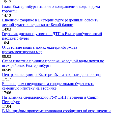
15:12
Глава Екатеринбурга заявил о возвращении воды в дома
горожан
14:12
Швейной фабрике в Екатеринбурге разрешили освоить
лесной участок недалеко от Белой башни
14:03
Грузовик догнал грузовик: в ДТП в Екатеринбурге погиб
пассажир фуры
10:41
Отсутствие воды в домах екатеринбуржцев
прокомментировал мэр
08:03
Стала известна причина пропажи холодной воды почти во
всех районах Екатеринбурга
06:49
Центральные улицы Екатеринбурга закрыли для проезда
17:17
Еще в одном свердловском городе можно будет взять
семейную ипотеку на вторичке
17:06
Начальника свердловского ГУФСИН перевели в Санкт-
Петербург
17:04
В Минцифры прокомментировали сообщения об ограничении