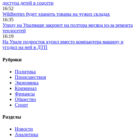
доступа детей в соцсети
16:52
Wildberries будет хранить товары на чужих складах
16:35
Улицу на Уралмаше закроют на полтора месяца из-за ремонта
теплосетей
16:19
На Урале подросток купил вместо компьютера машину и
угодил на ней в ДТП
Рубрики
Политика
Происшествия
Экономика
Криминал
Финансы
Общество
Спорт
Разделы
Новости
Аналитика