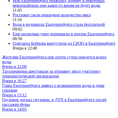
Мэр Екатеринбурга объяснил, почему в некоторых
микрорайонах еще какое-то время не будет воды
11:45
Россияне съели рекордное количество мяса
11:16
Вода в водоматах Екатеринбурга стала бесплатной
09:02
Еще несколько улиц перекрыли в центре Екатеринбурга
06:56
Олигарха Боброва выпустили из СИЗО в Екатеринбурге
Вчера в 22:40
Жителям Екатеринбурга еще почти сутки придется ждать
воды
Вчера в 22:06
Тагильчанина арестовали за отправку звезд участнику
террористической организации
Вчера в 16:27
Глава Екатеринбурга заявил о возвращении воды в дома
горожан
Вчера в 15:12
Грузовик догнал грузовик: в ДТП в Екатеринбурге погиб
пассажир фуры
Вчера в 14:03