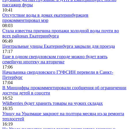
пассажир фуры
10:41
Отсутствие воды в домах екатеринбуржцев
прокомментировал мэр
08:03
Стала известна причина пропажи холодной воды почти во
всех районах Екатеринбурга
06:49
Центральные улицы Екатеринбурга закрыли для проезда
17:17
Еще в одном свердловском городе можно будет взять
семейную ипотеку на вторичке
17:06
Начальника свердловского ГУФСИН перевели в Санкт-
Петербург
17:04
В Минцифры прокомментировали сообщения об ограничении
доступа детей в соцсети
16:52
Wildberries будет хранить товары на чужих складах
16:35
Улицу на Уралмаше закроют на полтора месяца из-за ремонта
теплосетей
16:19