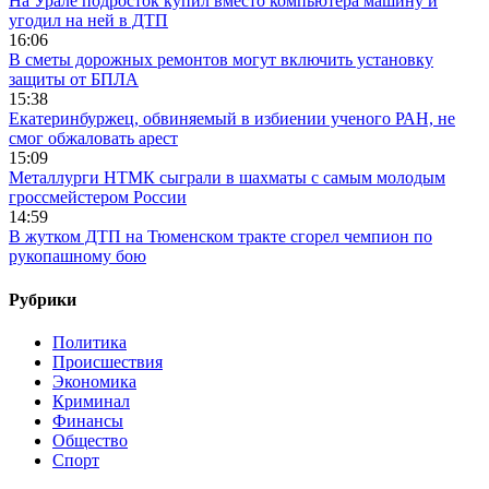
На Урале подросток купил вместо компьютера машину и
угодил на ней в ДТП
16:06
В сметы дорожных ремонтов могут включить установку
защиты от БПЛА
15:38
Екатеринбуржец, обвиняемый в избиении ученого РАН, не
смог обжаловать арест
15:09
Металлурги НТМК сыграли в шахматы с самым молодым
гроссмейстером России
14:59
В жутком ДТП на Тюменском тракте сгорел чемпион по
рукопашному бою
Рубрики
Политика
Происшествия
Экономика
Криминал
Финансы
Общество
Спорт