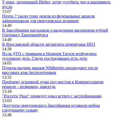
У реки, затопившей Ирбит, хотят углубить дно и выпрямить
русло
15:07
Почти 7 тысяч тонн дизеля из федеральных запасов
забронировали для свердловских аграриев
14:49
В Заксобрании рассказали о выделении миллионов рублей
Гортрансу Екатеринбурга
14:49
В Ярославской области загорелись резервуары НПЗ
14:39
Из-за ДТП с трамваем в Нижнем Тагиле возбуждено
уголовное дело. Среди пострадавших есть дети
14:05
Пункты выдачи заказов Wildberries распродают после
массовых атак беспилотников
13:32
Проблему огромной лужи под мостом в Компрессорном
решили – возможно, навсегда
13:18
"Россети Урал" проведут цикл встреч с застройщиками
13:03
Депутаты свердловского Заксобрания оставили вейпы
следующему созыву
12:48