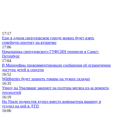
17:17
Еще в одном свердловском городе можно будет взять
семейную ипотеку на вторичке
17:06
Начальника свердловского ГУФСИН перевели в Санкт-
Петербург
17:04
В Минцифры прокомментировали сообщения об ограничении
доступа детей в соцсети
16:52
Wildberries будет хранить товары на чужих складах
16:35
Улицу на Уралмаше закроют на полтора месяца из-за ремонта
теплосетей
16:19
На Урале подросток купил вместо компьютера машину и
угодил на ней в ДТП
16:06