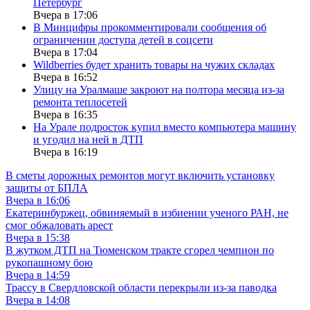
Петербург
Вчера в 17:06
В Минцифры прокомментировали сообщения об
ограничении доступа детей в соцсети
Вчера в 17:04
Wildberries будет хранить товары на чужих складах
Вчера в 16:52
Улицу на Уралмаше закроют на полтора месяца из-за
ремонта теплосетей
Вчера в 16:35
На Урале подросток купил вместо компьютера машину
и угодил на ней в ДТП
Вчера в 16:19
В сметы дорожных ремонтов могут включить установку
защиты от БПЛА
Вчера в 16:06
Екатеринбуржец, обвиняемый в избиении ученого РАН, не
смог обжаловать арест
Вчера в 15:38
В жутком ДТП на Тюменском тракте сгорел чемпион по
рукопашному бою
Вчера в 14:59
Трассу в Свердловской области перекрыли из-за паводка
Вчера в 14:08