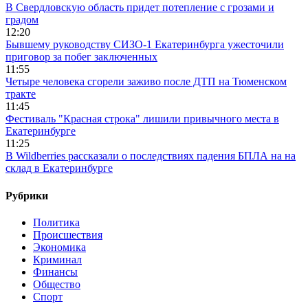
В Свердловскую область придет потепление с грозами и
градом
12:20
Бывшему руководству СИЗО-1 Екатеринбурга ужесточили
приговор за побег заключенных
11:55
Четыре человека сгорели заживо после ДТП на Тюменском
тракте
11:45
Фестиваль "Красная строка" лишили привычного места в
Екатеринбурге
11:25
В Wildberries рассказали о последствиях падения БПЛА на на
склад в Екатеринбурге
Рубрики
Политика
Происшествия
Экономика
Криминал
Финансы
Общество
Спорт