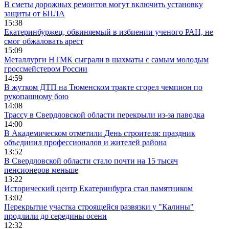
В сметы дорожных ремонтов могут включить установку
защиты от БПЛА
15:38
Екатеринбуржец, обвиняемый в избиении ученого РАН, не
смог обжаловать арест
15:09
Металлурги НТМК сыграли в шахматы с самым молодым
гроссмейстером России
14:59
В жутком ДТП на Тюменском тракте сгорел чемпион по
рукопашному бою
14:08
Трассу в Свердловской области перекрыли из-за паводка
14:00
В Академическом отметили День строителя: праздник
объединил профессионалов и жителей района
13:52
В Свердловской области стало почти на 15 тысяч
пенсионеров меньше
13:22
Исторический центр Екатеринбурга стал памятником
13:02
Перекрытие участка строящейся развязки у "Калины"
продлили до середины осени
12:32