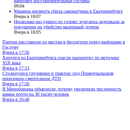
работают восстановительные составы
09:04
Машина насмерть сбила самокатчика в Екатеринбурге
Вчера в 18:07
Несколько раз ударил по голове: курганца задержали за
покушение на убийство маленькой дочери
Вчера в 18:05
Партии расставили по местам в бюллетене перед выборами в
Госдуму
Вчера в 17:56
Хирурги из Екатеринбурга спасли пациентку по методике
XIX века
Вчера в 17:33
Столкнулись грузовики и трактор: под Первоуральском
произошло смертельное ДТП
Вчера в 17:26
В Минобороны объяснили, почему увеличили численность
армии почти на 30 тысяч человек
Вчера в 16:48