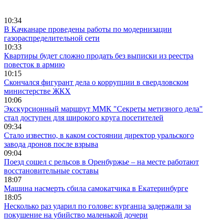
10:34
В Качканаре проведены работы по модернизации
газораспределительной сети
10:33
Квартиры будет сложно продать без выписки из реестра
повесток в армию
10:15
Скончался фигурант дела о коррупции в свердловском
министерстве ЖКХ
10:06
Экскурсионный маршрут ММК "Секреты метизного дела"
стал доступен для широкого круга посетителей
09:34
Стало известно, в каком состоянии директор уральского
завода дронов после взрыва
09:04
Поезд сошел с рельсов в Оренбуржье – на месте работают
восстановительные составы
18:07
Машина насмерть сбила самокатчика в Екатеринбурге
18:05
Несколько раз ударил по голове: курганца задержали за
покушение на убийство маленькой дочери