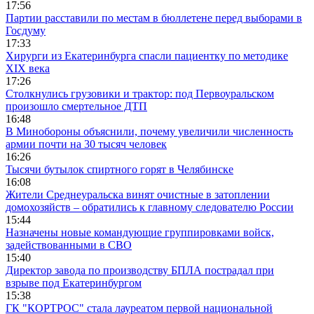
17:56
Партии расставили по местам в бюллетене перед выборами в
Госдуму
17:33
Хирурги из Екатеринбурга спасли пациентку по методике
XIX века
17:26
Столкнулись грузовики и трактор: под Первоуральском
произошло смертельное ДТП
16:48
В Минобороны объяснили, почему увеличили численность
армии почти на 30 тысяч человек
16:26
Тысячи бутылок спиртного горят в Челябинске
16:08
Жители Среднеуральска винят очистные в затоплении
домохозяйств – обратились к главному следователю России
15:44
Назначены новые командующие группировками войск,
задействованными в СВО
15:40
Директор завода по производству БПЛА пострадал при
взрыве под Екатеринбургом
15:38
ГК "КОРТРОС" стала лауреатом первой национальной